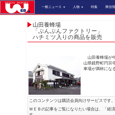
一般ニュース
人物
特集
興信
山田養蜂場
「ぶんぶんファクトリー」
ハチミツ入りの商品を販売
山田養蜂場が中
山県鏡野町円宗寺
車場が満杯にな
このコンテンツは購読会員向けサービスです
ＷＥＢの記事をご覧になりたい場合は、「経
す。