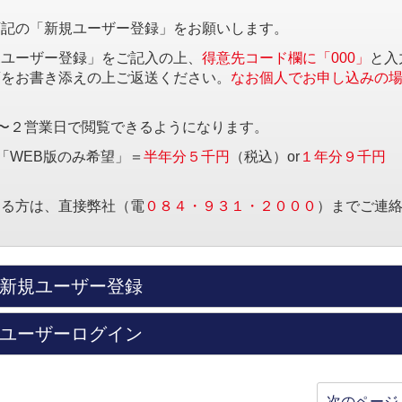
下記の「新規ユーザー登録」をお願いします。
規ユーザー登録」をご記入の上、
得意先コード欄に「000」
と入
項をお書き添えの上ご返送ください。
なお個人でお申し込みの
〜２営業日で閲覧できるようになります。
「WEB版のみ希望」＝
半年分５千円
（税込）or
１年分９千円
する方は、直接弊社（電
０８４・９３１・２０００
）までご連
新規ユーザー登録
ユーザーログイン
次のページ 