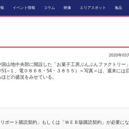
情報
イベント情報
コラム
映像
エリアスポット
逸品
2020年03
国山地中央部に開設した「お菓子工房ぶんぶんファクトリー
51─１、電０８６８・54・３８５５）＝写真＝は、週末には
るほどの盛況をみせている。
。
済リポート購読契約」もしくは「ＷＥＢ版購読契約」が必要に