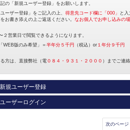
下記の「新規ユーザー登録」をお願いします。
規ユーザー登録」をご記入の上、
得意先コード欄に「000」
と入
項をお書き添えの上ご返送ください。
なお個人でお申し込みの
〜２営業日で閲覧できるようになります。
「WEB版のみ希望」＝
半年分５千円
（税込）or
１年分９千円
する方は、直接弊社（電
０８４・９３１・２０００
）までご連
新規ユーザー登録
ユーザーログイン
次のページ 