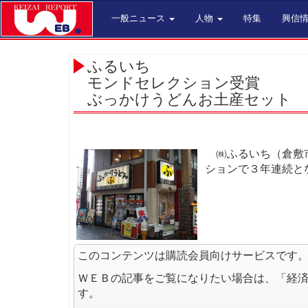
一般ニュース
人物
特集
興信
ふるいち
モンドセレクション受賞
ぶっかけうどんお土産セット
㈱ふるいち（倉敷市
ションで３年連続と
このコンテンツは購読会員向けサービスです
ＷＥＢの記事をご覧になりたい場合は、「経
す。