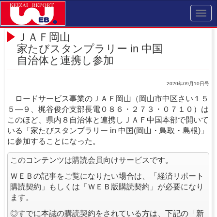
Toggl
navig
ＪＡＦ岡山
家たびスタンプラリー in 中国
自治体と連携し参加
2020年09月10日号
ロードサービス事業のＪＡＦ岡山（岡山市中区さい１５
５―９、梶谷俊介支部長電０８６・２７３・０７１０）は
このほど、県内８自治体と連携しＪＡＦ中国本部で開いて
いる「家たびスタンプラリー in 中国(岡山・鳥取・島根)」
に参加することになった。
このコンテンツは購読会員向けサービスです。
ＷＥＢの記事をご覧になりたい場合は、「経済リポート
購読契約」もしくは「ＷＥＢ版購読契約」が必要になり
ます。
◎すでに本誌の購読契約をされている方は、下記の「新