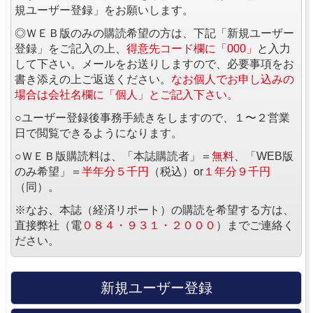
規ユーザー登録」をお願いします。
◎ＷＥＢ版のみの購読希望の方は、下記「新規ユーザー
登録」をご記入の上、
得意先コード欄に「000」
と入力
して下さい。メールをお送りしますので、必要事項をお
書き添えの上ご返送ください。
なお個人でお申し込みの
場合は会社名欄に「個人」とご記入下さい。
○ユーザー登録後事務手続きをしますので、１〜２営業
日で閲覧できるようになります。
○ＷＥＢ版購読料は、「本誌購読者」＝
無料
、「WEB版
のみ希望」＝
半年分５千円
（税込）or
１年分９千円
（同）。
※なお、本誌（経済リポート）の購読を希望する方は、
直接弊社（電
０８４・９３１・２０００
）までご連絡く
ださい。
新規ユーザー登録