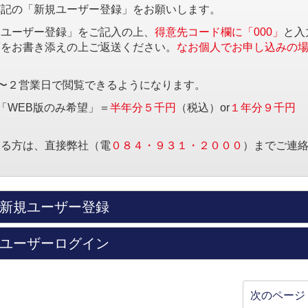
下記の「新規ユーザー登録」をお願いします。
規ユーザー登録」をご記入の上、
得意先コード欄に「000」
と入
項をお書き添えの上ご返送ください。
なお個人でお申し込みの
〜２営業日で閲覧できるようになります。
「WEB版のみ希望」＝
半年分５千円
（税込）or
１年分９千円
する方は、直接弊社（電
０８４・９３１・２０００
）までご連
新規ユーザー登録
ユーザーログイン
次のページ 