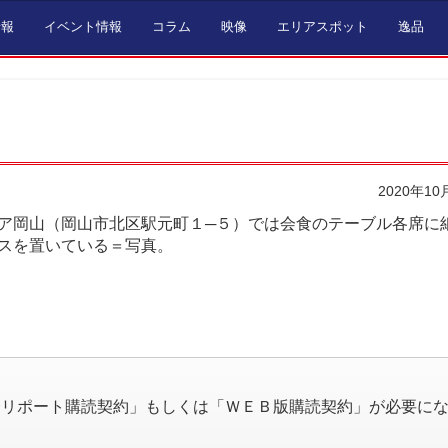
情報
イベント情報
コラム
映像
エリアスポット
逸品
2020年10
岡山（岡山市北区駅元町１─５）では会食のテーブル各席に
スを置いている＝写真。
。
済リポート購読契約」もしくは「ＷＥＢ版購読契約」が必要に