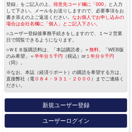
登録」をご記入の上、
得意先コード欄に「000」
と入力
して下さい。メールをお送りしますので、必要事項をお
書き添えの上ご返送ください。
なお個人でお申し込みの
場合は会社名欄に「個人」とご記入下さい。
○ユーザー登録後事務手続きをしますので、１〜２営業
日で閲覧できるようになります。
○ＷＥＢ版購読料は、「本誌購読者」＝
無料
、「WEB版
のみ希望」＝
半年分５千円
（税込）or
１年分９千円
（同）。
※なお、本誌（経済リポート）の購読を希望する方は、
直接弊社（電
０８４・９３１・２０００
）までご連絡く
ださい。
新規ユーザー登録
ユーザーログイン