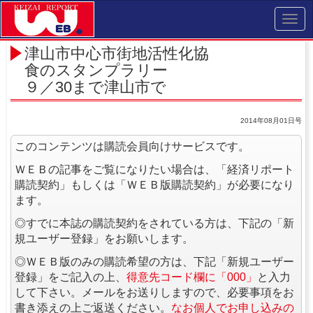
Toggl
navig
津山市中心市街地活性化協
食のスタンプラリー
９／30まで津山市で
2014年08月01日号
このコンテンツは購読会員向けサービスです。
ＷＥＢの記事をご覧になりたい場合は、「経済リポート
購読契約」もしくは「ＷＥＢ版購読契約」が必要になり
ます。
◎すでに本誌の購読契約をされている方は、下記の「新
規ユーザー登録」をお願いします。
◎ＷＥＢ版のみの購読希望の方は、下記「新規ユーザー
登録」をご記入の上、
得意先コード欄に「000」
と入力
して下さい。メールをお送りしますので、必要事項をお
書き添えの上ご返送ください。
なお個人でお申し込みの