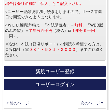
場合は会社名欄に「個人」とご記入下さい。
○ユーザー登録後事務手続きをしますので、１〜２営業
日で閲覧できるようになります。
○ＷＥＢ版購読料は、「本誌購読者」＝
無料
、「WEB版
のみ希望」＝
半年分５千円
（税込）or
１年分９千円
（同）。
※なお、本誌（経済リポート）の購読を希望する方は、
直接弊社（電
０８４・９３１・２０００
）までご連絡く
ださい。
新規ユーザー登録
ユーザーログイン
« 前のページ
次のページ »