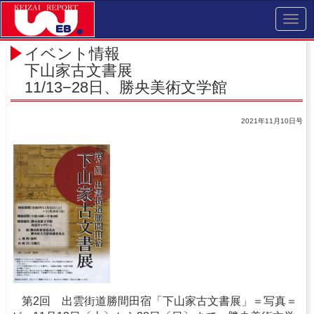
Toggl
navig
イベント情報
下山家古文書展
11/13−28日、勝央美術文学館
2021年11月10日号
第2回 出雲街道勝間田宿「下山家古文書展」＝写真＝