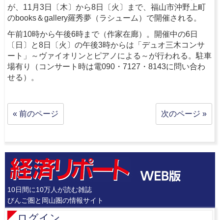
が、11月3日〔木〕から8日〔火〕まで、福山市沖野上町
のbooks＆gallery羅秀夢（ラシューム）で開催される。
午前10時から午後6時まで（作家在廊）。開催中の6日
〔日〕と8日〔火〕の午後3時からは「デュオ三木コンサ
ート」～ヴァイオリンとピアノによる～が行われる。駐車
場有り（コンサート時は電090・7127・8143に問い合わ
せる）。
« 前のページ
次のページ »
10日間に10万人が読む雑誌
びんご圏と岡山圏の情報サイト
ログイン