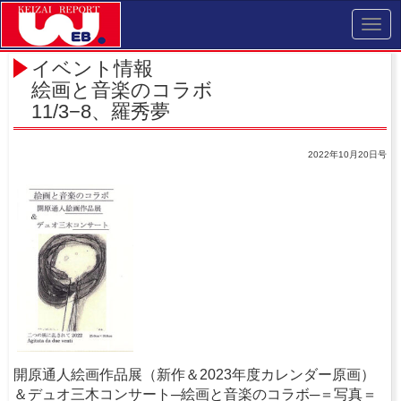
Toggl
navig
イベント情報
絵画と音楽のコラボ
11/3−8、羅秀夢
2022年10月20日号
開原通人絵画作品展（新作＆2023年度カレンダー原画）
＆デュオ三木コンサート─絵画と音楽のコラボ─＝写真＝