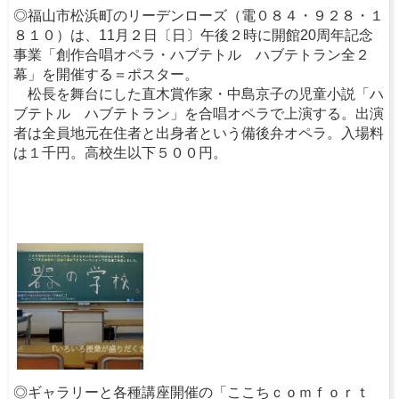
◎福山市松浜町のリーデンローズ（電０８４・９２８・１
８１０）は、11月２日〔日〕午後２時に開館20周年記念
事業「創作合唱オペラ・ハブテトル ハブテトラン全２
幕」を開催する＝ポスター。
松長を舞台にした直木賞作家・中島京子の児童小説「ハ
ブテトル ハブテトラン」を合唱オペラで上演する。出演
者は全員地元在住者と出身者という備後弁オペラ。入場料
は１千円。高校生以下５００円。
◎ギャラリーと各種講座開催の「ここちｃｏｍｆｏｒｔ