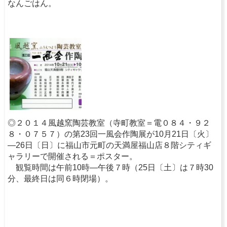
なんごはん。
◎２０１４風越窯陶芸教室（寺町教室＝電０８４・９２
８・０７５７）の第23回一風会作陶展が10月21日〔火〕
―26日〔日〕に福山市元町の天満屋福山店８階シティギ
ャラリーで開催される＝ポスター。
観覧時間は午前10時―午後７時（25日〔土〕は７時30
分、最終日は同６時閉場）。