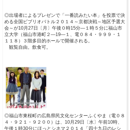
◎出場者によるプレゼンで「一番読みたい本」を投票で決
める全国ビブリオバトル２０１４～京都決戦～地区予選大
会～が10月27日〔月〕午後０時15分―１時５分に福山市
立大学（福山市港町２―19―１、電０８４・９９９・１
１１８）３階多目的ホールで開催される。
観覧自由。飲食可。
◎福山市東桜町の広島県民文化センターふくやま（電０８
４・９２１・９２００）は、10月29日〔水〕午前10時、
午後１時30分にほっとシネマ２０１４「四十九日のレシ