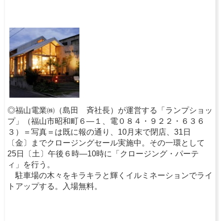
◎福山電業㈱（島田 斉社長）が運営する「ランプショッ
プ」（福山市昭和町６―１、電０８４・９２２・６３６
３）＝写真＝は既に報の通り、10月末で閉店、31日
〔金〕までクロージングセール実施中。その一環として
25日〔土〕午後６時―10時に「クロージング・パーテ
ィ」を行う。
駐車場の木々をキラキラと輝くイルミネーションでライ
トアップする。入場無料。