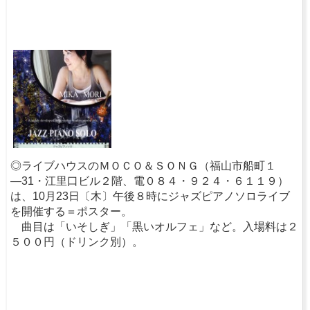
◎ライブハウスのＭＯＣＯ＆ＳＯＮＧ（福山市船町１
―31・江里口ビル２階、電０８４・９２４・６１１９）
は、10月23日〔木〕午後８時にジャズピアノソロライブ
を開催する＝ポスター。
曲目は「いそしぎ」「黒いオルフェ」など。入場料は２
５００円（ドリンク別）。