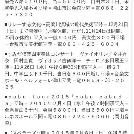
前売Ａ席５１００円、当日５６００円、自由席３千円、未
就学児入場不可▽場＝岡山市民会館▽問＝電０８６・２２
５・７３００
■リレーする文化〜高梁川流域の近代美術▽時＝12月21日
〔日〕まで開催中（月曜休館、ただし11月24日は開館、
25日が休館）▽入＝一般５００円、高大生３００円▽場
＝倉敷市立美術館▽問＝電０８６・４２５・６０３４
■すみだ弦楽四重奏団コンサート ヴァイオリン／今井香
奈 田村直貴 ヴィオラ／吉鶴洋一 チェロ／多田麗王▽
時＝11月26日〔水〕午後６時30分開演▽入＝一般２千
円、中学生以下１千円、当日各５００円増し▽場＝音楽文
ホール・ベルフォーレ津山▽問＝電０８６８・31・２５
２５
■ｃｏｂａ ｔｏｕｒ２０１５「ｃｏｂａ ｃａｂａｄ
ａ」▽時＝２０１５年２月４日〔水〕午後７時開演▽入＝
全席自由６千円、会員５８００円、当日６５００円▽場＝
ルネスホール▽問＝電０８６・２２４・６０６６（岡山音
協）
■ゴスペラーズ▽時＝２０１５年２月８日〔日〕午後５時