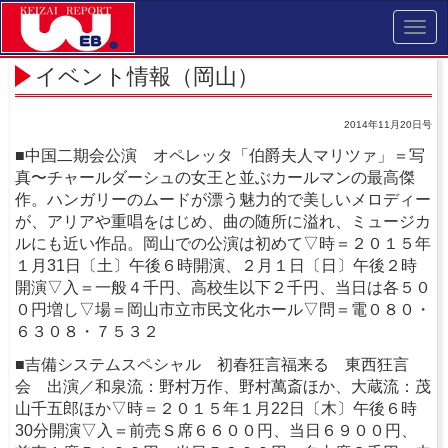
Toggl
navig
イベント情報（岡山）
2014年11月20日号
■中国二期会公演 オペレッタ「伯爵夫人マリツァ」＝写
真〜チャールダーシュの女王と並ぶカールマンの最高傑
作。ハンガリーのムードが漂う魅力的で美しいメロディー
が、アリアや重唱をはじめ、曲の随所に溢れ、ミュージカ
ルにも近い作品。岡山での公演は初めて▽時＝２０１５年
１月31日〔土〕午後６時開演、２月１日〔日〕午後２時
開演▽入＝一般４千円、高校生以下２千円、当日は各５０
０円増し▽場＝岡山市立市民文化ホール▽問＝電０８０・
６３０８・７５３２
■吉備システムスペシャル 初春狂言福来る 東西狂言
会 出演／和泉流：野村万作、野村萬斎ほか、大蔵流：茂
山千五郎ほか▽時＝２０１５年１月22日〔木〕午後６時
30分開演▽入＝前売Ｓ席６６００円、当日６９００円、