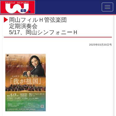
Toggl
navig
岡山フィルＨ管弦楽団
定期演奏会
5/17、岡山シンフォニーＨ
2025年03月20日号