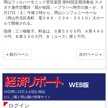
岡山フィルハーモニック管弦楽団 第84回定期演奏会 スメ
タナ連作交響詩「我が祖国」～プラハへ時空の旅～が、５
月17日〔土〕午後２時から、岡山シンフォニーホール
（岡山市北区表町、電０８６・２３４・２０１０）大ホー
ルで開催される。
指揮：三ツ橋敬子。料金は、Ｓ席５５００円、Ａ席４４０
０円、Ｂ席３３００円、Ｂ（ユース）席１千円。
« 前のページ
次のページ »
10日間に10万人が読む雑誌
びんご圏と岡山圏の情報サイト
ログイン