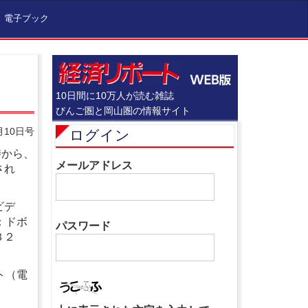
電子ブック
10日間に10万人が読む雑誌
びんご圏と岡山圏の情報サイト
月10日号
ログイン
時から、
メールアドレス
され
ビデ
：ドボ
パスワード
３２
ト（電