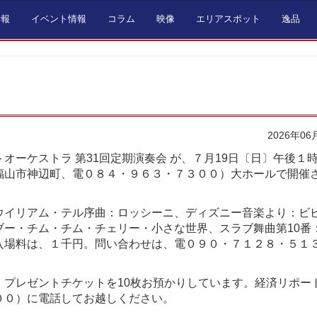
情報
イベント情報
コラム
映像
エリアスポット
逸品
2026年06
オーケストラ 第31回定期演奏会 が、７月19日〔日〕午後１
福山市神辺町、電０８４・９６３・７３００）大ホールで開催
ウイリアム・テル序曲：ロッシーニ、ディズニー音楽より：ビ
ブー・チム・チム・チェリー・小さな世界、スラブ舞曲第10番
入場料は、１千円。問い合わせは、電０９０・７１２８・５１
。
、プレゼントチケットを10枚お預かりしています。経済リポー
００）に電話してお越しください。