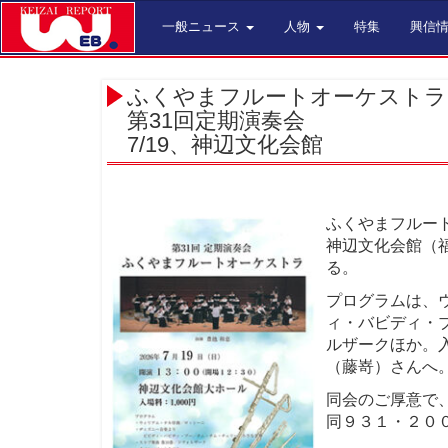
一般ニュース
人物
特集
興信
ふくやまフルートオーケストラ
第31回定期演奏会
7/19、神辺文化会館
ふくやまフルート
神辺文化会館（
る。
プログラムは、
ィ・バビディ・
ルザークほか。
（藤嵜）さんへ
同会のご厚意で
同９３１・２０