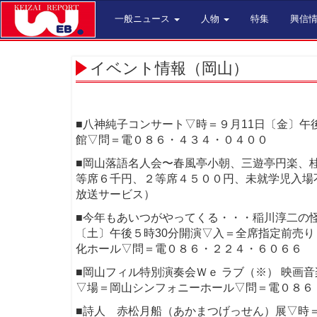
一般ニュース
人物
特集
興信
イベント情報（岡山）
■八神純子コンサート▽時＝９月11日〔金〕午
館▽問＝電０８６・４３４・０４００
■岡山落語名人会〜春風亭小朝、三遊亭円楽、桂
等席６千円、２等席４５００円、未就学児入場
放送サービス）
■今年もあいつがやってくる・・・稲川淳二の
〔土〕午後５時30分開演▽入＝全席指定前売
化ホール▽問＝電０８６・２２４・６０６６
■岡山フィル特別演奏会Ｗｅ ラブ（※） 映画
▽場＝岡山シンフォニーホール▽問＝電０８６
■詩人 赤松月船（あかまつげっせん）展▽時＝