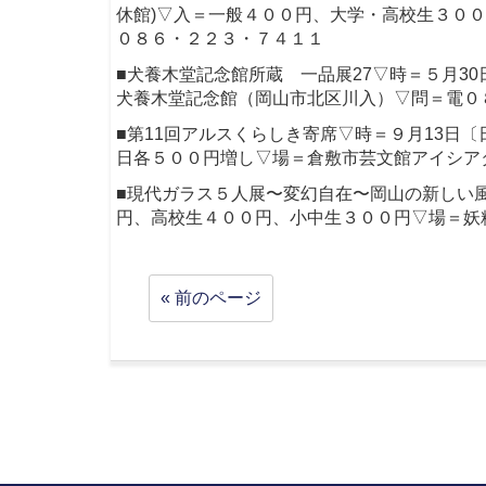
休館)▽入＝一般４００円、大学・高校生３００
０８６・２２３・７４１１
■犬養木堂記念館所蔵 一品展27▽時＝５月3
犬養木堂記念館（岡山市北区川入）▽問＝電０
■第11回アルスくらしき寄席▽時＝９月13日
日各５００円増し▽場＝倉敷市芸文館アイシア
■現代ガラス５人展〜変幻自在〜岡山の新しい
円、高校生４００円、小中生３００円▽場＝妖
« 前のページ