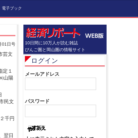
電子ブック
10日間に10万人が読む雑誌
月01日号
びんご圏と岡山圏の情報サイト
市芸文
ログイン
指定１
メールアドレス
㈱山陽
日
パスワード
市民文
席２千円
、翌日