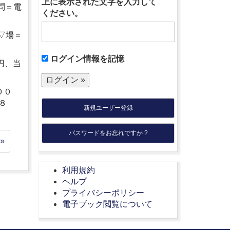
上に表示された文字を入力して
問＝電
ください。
▽場＝
ログイン情報を記憶
円、当
００
８
新規ユーザー登録
パスワードをお忘れですか ?
»
利用規約
ヘルプ
プライバシーポリシー
電子ブック閲覧について