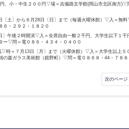
円、小・中生２００円▽場＝吉備路文学館(岡山市北区南方)▽
0日〔土〕から６月28日〔日〕まで（毎週火曜休館）▽入＝無料
８６・２９２・１８２０
〔日〕午後２時開演▽入＝全席自由一般２千円、大学生以下１千
ター▽問＝電０８６・４３４・０４００
風▽時＝７月13日〔月〕まで（火曜休館）▽入＝大学生以上５
精の森ガラス美術館（鏡野町）▽問＝電０８６８・44・７８８
次のページ 