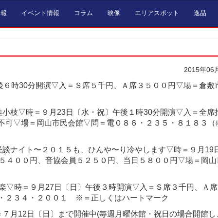
情報
イベント情報
コラム
映像
エリアスポット
逸品
2015年06
後６時30分開演▽入＝Ｓ席５千円、Ａ席３５００円▽場＝倉敷
小枝▽時＝９月23日〔水・祝〕午後１時30分開演▽入＝全席
不可▽場＝岡山市民会館▽問＝電０８６・２３５・８１８３（
怪談ナイト〜２０１５も、ひんや〜り冷やします▽時＝９月19
り５４００円、音協会員５２５０円、当日５８００円▽場＝岡山
音楽▽時＝９月27日〔日〕午後３時開演▽入＝Ｓ席３千円、Ａ
・２３４・２００１ ※＝正しくはハートマーク
７月12日〔日〕まで開催中(毎週月曜休館・祝日の場合開館し