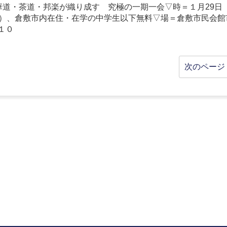
華道・茶道・邦楽が織り成す 究極の一期一会▽時＝１月29日
付）、倉敷市内在住・在学の中学生以下無料▽場＝倉敷市民会館
１０
次のページ 