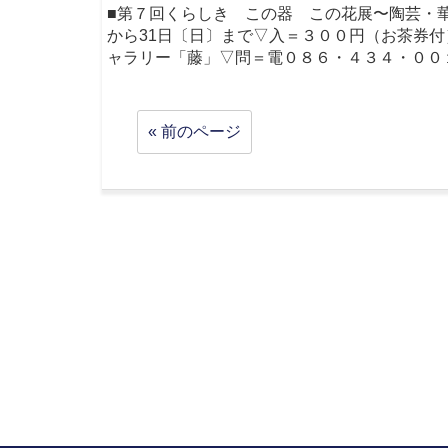
■第７回くらしき この器 この花展〜陶芸・
から31日〔日〕まで▽入＝３００円（お茶券
ャラリー「藤」▽問＝電０８６・４３４・００
« 前のページ