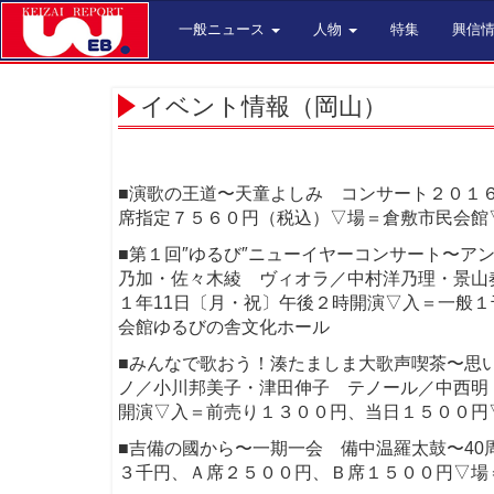
一般ニュース
人物
特集
興信
イベント情報（岡山）
■演歌の王道〜天童よしみ コンサート２０１
席指定７５６０円（税込）▽場＝倉敷市民会館
■第１回″ゆるび″ニューイヤーコンサート〜ア
乃加・佐々木綾 ヴィオラ／中村洋乃理・景山
１年11日〔月・祝〕午後２時開演▽入＝一般
会館ゆるびの舎文化ホール
■みんなで歌おう！湊たましま大歌声喫茶〜思
ノ／小川邦美子・津田伸子 テノール／中西明
開演▽入＝前売り１３００円、当日１５００円
■吉備の國から〜一期一会 備中温羅太鼓〜40
３千円、Ａ席２５００円、Ｂ席１５００円▽場