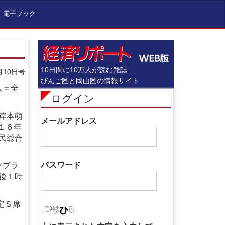
電子ブック
10日間に10万人が読む雑誌
月10日号
びんご圏と岡山圏の情報サイト
入＝全
ログイン
岸本萌
メールアドレス
１６年
民総合
パスワード
ソプラ
後１時
定Ｓ席