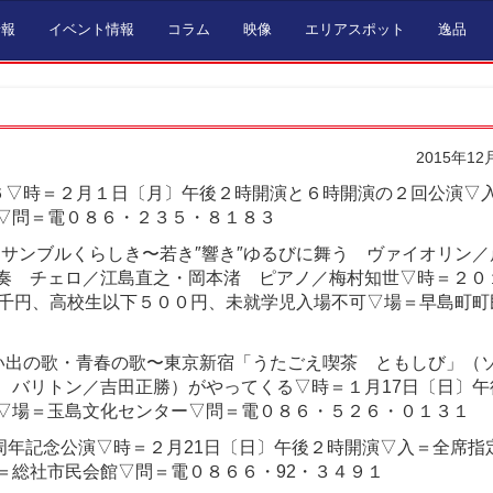
情報
イベント情報
コラム
映像
エリアスポット
逸品
2015年12
６▽時＝２月１日〔月〕午後２時開演と６時開演の２回公演▽
▽問＝電０８６・２３５・８１８３
ンサンブルくらしき〜若き″響き″ゆるびに舞う ヴァイオリン／
奏 チェロ／江島直之・岡本渚 ピアノ／梅村知世▽時＝２０
１千円、高校生以下５００円、未就学児入場不可▽場＝早島町町
い出の歌・青春の歌〜東京新宿「うたごえ喫茶 ともしび」（
 バリトン／吉田正勝）がやってくる▽時＝１月17日〔日〕午
▽場＝玉島文化センター▽問＝電０８６・５２６・０１３１
周年記念公演▽時＝２月21日〔日〕午後２時開演▽入＝全席指
＝総社市民会館▽問＝電０８６６・92・３４９１