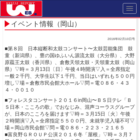
Toggl
navig
イベント情報（岡山）
2016年02月10日号
■第８回 日本縦断和太鼓コンサート〜太鼓芸能集団 鼓
童（新潟県）、豊の国ゆふいん源流太鼓（大分県）、大野
原龗王太鼓（香川県）、倉敷天領太鼓・天領童太鼓（岡山
県）▽時＝３月13日〔日〕午後４時開演▽入＝全席指定
一般２千円、大学生以下１千円、当日はいずれも５００円
増し▽場＝倉敷市民会館大ホール▽問＝電０８６・４３
４・００１０
■フォレスタコンサート２０１６in岡山〜ＢＳ日テレ「Ｂ
Ｓ日本・こころの歌」でおなじみ、混声コーラスグループ
が、日本のこころを届けます▽時＝３月15日〔火〕午後
２時開演▽入＝全席指定５５００円、未就学児入場不可▽
場＝岡山市民会館▽問＝電０８６・２２３・２１６５
■富良野ＧＲＯＵＰ公演２０１６冬「屋根」▽時＝３月７