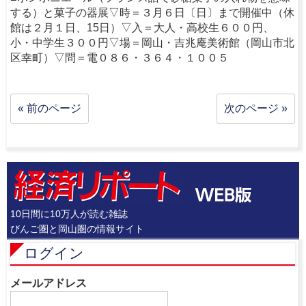
する）と菓子の器展▽時＝３月６日〔日〕まで開催中（休
館は２月１日、15日）▽入＝大人・高校生６００円、
小・中学生３００円▽場＝岡山・吉兆庵美術館（岡山市北
区幸町）▽問＝電０８６・３６４・１００５
« 前のページ
次のページ »
10日間に10万人が読む雑誌
びんご圏と岡山圏の情報サイト
ログイン
メールアドレス