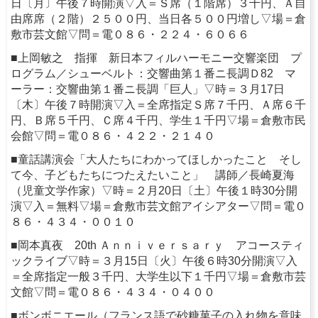
日〔月〕午後７時開演▽入＝Ｓ席（１階席）３千円、Ａ自
由席席（２階）２５００円、当日各５００円増し▽場＝倉
敷市芸文館▽問＝電０８６・２２４・６０６６
■上岡敏之 指揮 新日本フィルハーモニー交響楽団 プ
ログラム／シューベルト：交響曲第１番ニ長調Ｄ82 マ
ーラー：交響曲第１番ニ長調「巨人」▽時＝３月17日
〔木〕午後７時開演▽入＝全席指定Ｓ席７千円、Ａ席６千
円、Ｂ席５千円、Ｃ席４千円、学生１千円▽場＝倉敷市民
会館▽問＝電０８６・４２２・２１４０
■童話講演会「大人たちにわかってほしかったこと そし
て今、子どもたちにつたえたいこと」 講師／長崎夏海
（児童文学作家）▽時＝２月20日〔土〕午後１時30分開
演▽入＝無料▽場＝倉敷市芸文館アイシアター▽問＝電０
８６・４３４・００１０
■岡本真夜 20th Ａｎｎｉｖｅｒｓａｒｙ アコースティ
ックライブ▽時＝３月15日〔火〕午後６時30分開演▽入
＝全席指定一般３千円、大学生以下１千円▽場＝倉敷市芸
文館▽問＝電０８６・４３４・０４００
■ボンボニエール（フランス語で砂糖菓子の入れ物を意味