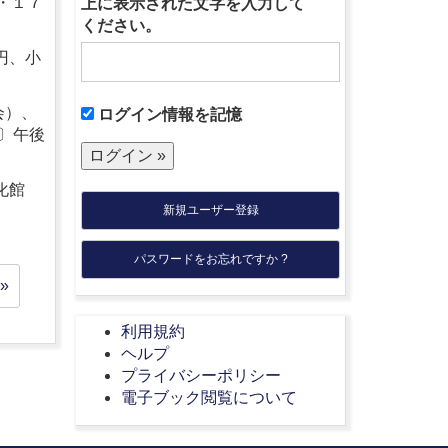
・１７
上に表示された文字を入力して
ください。
円、小
会）、
ログイン情報を記憶
〕午後
化館
新規ユーザー登録
パスワードをお忘れですか ?
»
利用規約
ヘルプ
プライバシーポリシー
電子ブック閲覧について