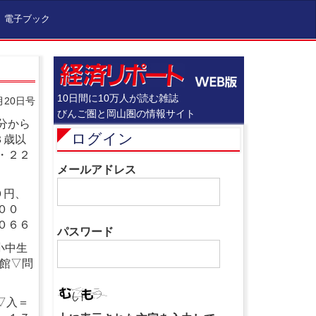
電子ブック
10日間に10万人が読む雑誌
月20日号
びんご圏と岡山圏の情報サイト
分から
ログイン
３歳以
・２２
メールアドレス
０円、
００
０６６
パスワード
小中生
術館▽問
▽入＝