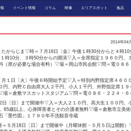
情報
イベント情報
コラム
映像
エリアスポット
逸品
2014年04
たからじま▽時＝７月18日〔金〕午後１時30分からと４時10
後１時10分、３時50分からの開演▽入＝全席指定１９６０円、
料（席が必要な場合有料）▽場＝岡山市民会館▽問＝電０８６
７月１日〔火〕午後６時開始予定▽入＝特別内野指定席４６０
０円、内野Ｃ自由席大人２千円、小人１千円、外野指定席１９
▽場＝倉敷マスカットスタジアム▽問＝電０８６・２２４・６
22日〔日〕まで開催中▽入＝大人２１０円、高大生１００円、
。65歳以上、心身障害者とその介護者無料▽場＝倉敷市立美
石「墨竹図」１７９０年不洗観音寺蔵
時＝５月18日〔日〕まで開催中（月曜休館・５月５日は開館）