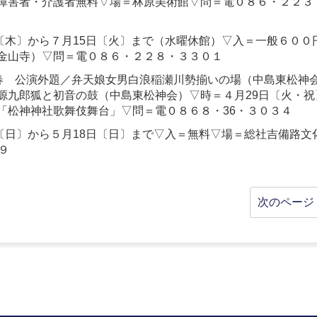
障害者・介護者無料▽場＝林原美術館▽問＝電０８６・２２３
〔木〕から７月15日〔火〕まで（水曜休館）▽入＝一般６００
金山寺）▽問＝電０８６・２２８・３３０１
春 公演外題／弁天娘女男白浪稲瀬川勢揃いの場（中島東松神
源九郎狐と初音の鼓（中島東松神会）▽時＝４月29日〔火・祝
「松神神社歌舞伎舞台」▽問＝電０８６８・36・３０３４
〔日〕から５月18日〔日〕まで▽入＝無料▽場＝総社吉備路文
９
次のページ 