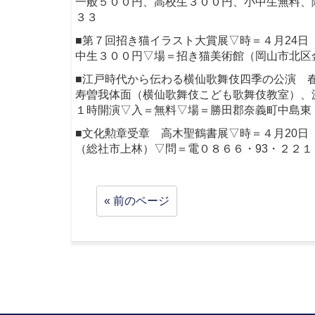
一般５００円、高校生３００円、小中生無料、
３３
■第７回招き猫イラスト大賞展▽時＝４月24日
中生３００円▽場＝招き猫美術館（岡山市北区
■江戸時代から伝わる横仙歌舞伎四季の公演 
寿曽我体面（横仙歌舞伎こども歌舞伎教室）、
１時開演▽入＝無料▽場＝勝田郡奈義町中島東
■文化勲章受章 高木聖鶴書展▽時＝４月20日
（総社市上林）▽問＝電０８６６・93・２２１
« 前のページ