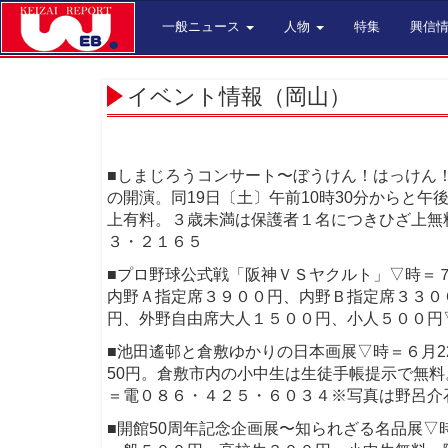
一般ニュース
人物
特集
興信
イベント情報（岡山）
■しまじろうコンサート〜ぼうけん！はっけん！
の開演。同19日〔土〕午前10時30分からと午
上有料。３歳未満は保護者１名につきひざ上無
３・２１６５
■プロ野球公式戦「阪神ＶＳヤクルト」▽時＝
内野Ａ指定席３９００円、内野Ｂ指定席３３０
円、外野自由席大人１５００円、小人５００円
■池田遙邨と倉敷ゆかりの日本画展▽時＝６月
50円。倉敷市内の小中生は生徒手帳提示で無料
＝電０８６・４２５・６０３４※写真は野呂介
■開館50周年記念企画展〜知られざる名品展▽