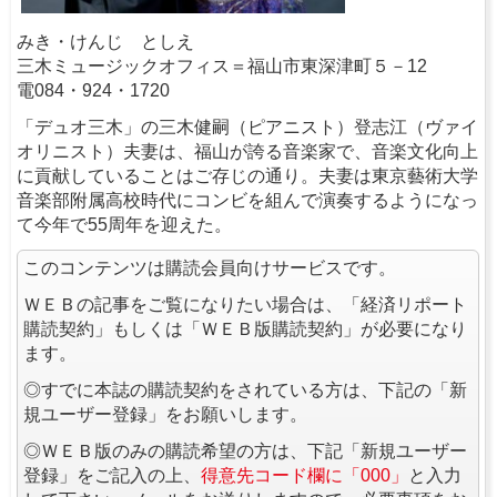
みき・けんじ としえ
三木ミュージックオフィス＝福山市東深津町５－12
電084・924・1720
「デュオ三木」の三木健嗣（ピアニスト）登志江（ヴァイ
オリニスト）夫妻は、福山が誇る音楽家で、音楽文化向上
に貢献していることはご存じの通り。夫妻は東京藝術大学
音楽部附属高校時代にコンビを組んで演奏するようになっ
て今年で55周年を迎えた。
このコンテンツは購読会員向けサービスです。
ＷＥＢの記事をご覧になりたい場合は、「経済リポート
購読契約」もしくは「ＷＥＢ版購読契約」が必要になり
ます。
◎すでに本誌の購読契約をされている方は、下記の「新
規ユーザー登録」をお願いします。
◎ＷＥＢ版のみの購読希望の方は、下記「新規ユーザー
登録」をご記入の上、
得意先コード欄に「000」
と入力