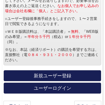
して下さい。メールをお送りしますので、必要事項をお
書き添えの上ご返送ください。
なお個人でお申し込みの
場合は会社名欄に「個人」とご記入下さい。
○ユーザー登録後事務手続きをしますので、１〜２営業
日で閲覧できるようになります。
○ＷＥＢ版購読料は、「本誌購読者」＝
無料
、「WEB版
のみ希望」＝
半年分５千円
（税込）or
１年分９千円
（同）。
※なお、本誌（経済リポート）の購読を希望する方は、
直接弊社（電
０８４・９３１・２０００
）までご連絡く
ださい。
新規ユーザー登録
ユーザーログイン