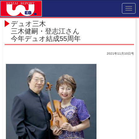
Toggl
navig
デュオ三木
三木健嗣・登志江さん
今年デュオ結成55周年
2021年11月10日号