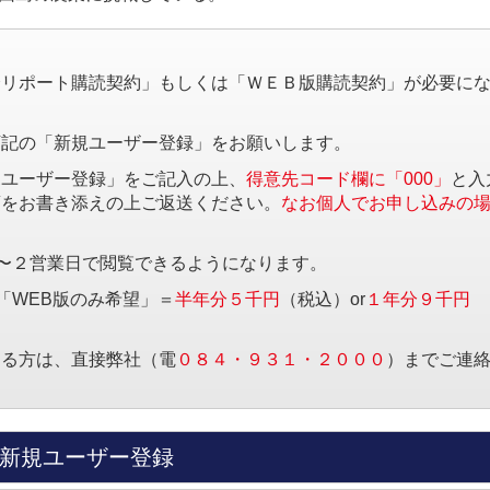
。
済リポート購読契約」もしくは「ＷＥＢ版購読契約」が必要に
下記の「新規ユーザー登録」をお願いします。
規ユーザー登録」をご記入の上、
得意先コード欄に「000」
と入
項をお書き添えの上ご返送ください。
なお個人でお申し込みの
〜２営業日で閲覧できるようになります。
「WEB版のみ希望」＝
半年分５千円
（税込）or
１年分９千円
する方は、直接弊社（電
０８４・９３１・２０００
）までご連
新規ユーザー登録