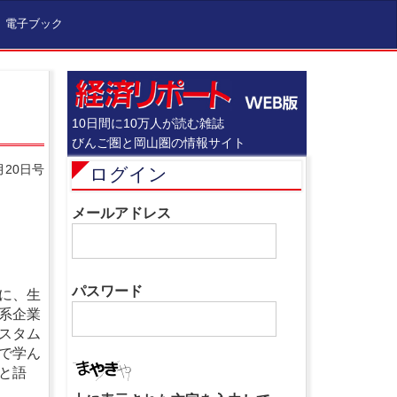
電子ブック
10日間に10万人が読む雑誌
びんご圏と岡山圏の情報サイト
月20日号
ログイン
メールアドレス
パスワード
に、生
系企業
スタム
で学ん
と語