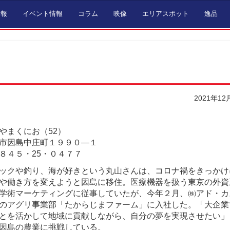
情報
イベント情報
コラム
映像
エリアスポット
逸品
2021年12
やまくにお（52）
市因島中庄町１９９０―１
８４５・25・０４７７
ックや釣り、海が好きという丸山さんは、コロナ禍をきっかけ
や働き方を変えようと因島に移住。医療機器を扱う東京の外資
学術マーケティングに従事していたが、今年２月、㈱アド・カ
のアグリ事業部「たからじまファーム」に入社した。「大企業
とを活かして地域に貢献しながら、自分の夢を実現させたい」
因島の農業に挑戦している。