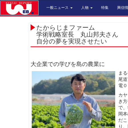
一般ニュース
人物
特集
興信
たからじまファーム
学術戦略室長 丸山邦夫さん
自分の夢を実現させたい
大企業での学びを島の農業に
まる
尾道
電０
カヤ
き方
で、
岡本
だこ
り、