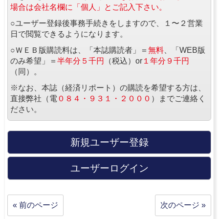
場合は会社名欄に「個人」とご記入下さい。
○ユーザー登録後事務手続きをしますので、１〜２営業
日で閲覧できるようになります。
○ＷＥＢ版購読料は、「本誌購読者」＝
無料
、「WEB版
のみ希望」＝
半年分５千円
（税込）or
１年分９千円
（同）。
※なお、本誌（経済リポート）の購読を希望する方は、
直接弊社（電
０８４・９３１・２０００
）までご連絡く
ださい。
新規ユーザー登録
ユーザーログイン
« 前のページ
次のページ »