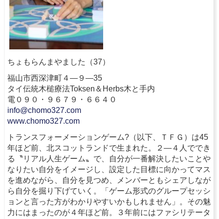
ちょもらんまやました（37）
福山市西深津町４―９―35
タイ伝統木槌療法Toksen＆Herbs木と手内
電０９０・９６７９・６６４０
info@chomo327.com
www.chomo327.com
トランスフォーメーションゲーム?（以下、ＴＦＧ）は45
年ほど前、北スコットランドで生まれた。２―４人ででき
る〝リアル人生ゲーム〟で、自分が一番解決したいことや
なりたい自分をイメージし、設定した目標に向かってマス
を進めながら、自分を見つめ、メンバーともシェアしなが
ら自分を掘り下げていく。「ゲーム形式のグループセッシ
ョンと言った方がわかりやすいかもしれません」。その魅
力にはまったのが４年ほど前。３年前にはファシリテータ