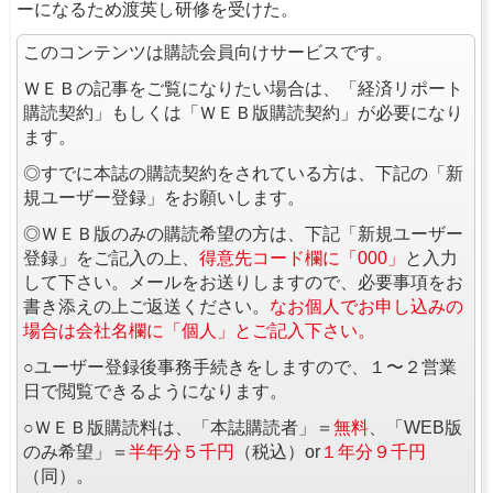
ーになるため渡英し研修を受けた。
このコンテンツは購読会員向けサービスです。
ＷＥＢの記事をご覧になりたい場合は、「経済リポート
購読契約」もしくは「ＷＥＢ版購読契約」が必要になり
ます。
◎すでに本誌の購読契約をされている方は、下記の「新
規ユーザー登録」をお願いします。
◎ＷＥＢ版のみの購読希望の方は、下記「新規ユーザー
登録」をご記入の上、
得意先コード欄に「000」
と入力
して下さい。メールをお送りしますので、必要事項をお
書き添えの上ご返送ください。
なお個人でお申し込みの
場合は会社名欄に「個人」とご記入下さい。
○ユーザー登録後事務手続きをしますので、１〜２営業
日で閲覧できるようになります。
○ＷＥＢ版購読料は、「本誌購読者」＝
無料
、「WEB版
のみ希望」＝
半年分５千円
（税込）or
１年分９千円
（同）。