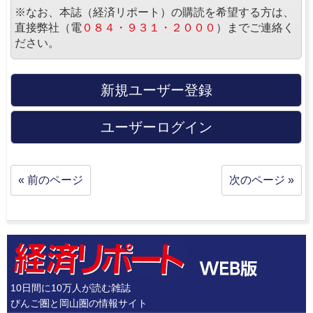
※なお、本誌（経済リポート）の購読を希望する方は、
直接弊社（電
０８４・９３１・２０００
）までご連絡く
ださい。
新規ユーザー登録
ユーザーログイン
« 前のページ
次のページ »
10日間に10万人が読む雑誌
びんご圏と岡山圏の情報サイト