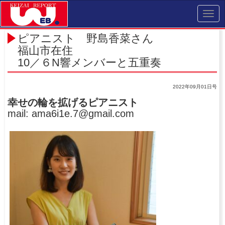
Toggl
navig
ピアニスト 野島香菜さん
福山市在住
10／６N響メンバーと五重奏
2022年09月01日号
幸せの輪を拡げるピアニスト
mail: ama6i1e.7@gmail.com