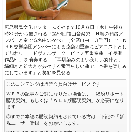
広島県民文化センターふくやまで10月６日〔木〕午後６
時30分から催される「第53回福山音楽祭 Ｎ響の精鋭メ
ンバーと奏でる名曲の夕べ」（全席自由、３千円）で、Ｎ
ＨＫ交響楽団メンバーによる弦楽四重奏にピアニストとし
て加わり、「ドヴォルザーク：ピアノ五重奏曲 イ長調
作品81」を演奏する。「耳馴染みのよい美しい旋律と、
繊細さと雄大さが共存する素晴らしい曲で、本番を楽しみ
にしています」と笑顔を見せる。
このコンテンツは購読会員向けサービスです。
ＷＥＢの記事をご覧になりたい場合は、「経済リポート
購読契約」もしくは「ＷＥＢ版購読契約」が必要になり
ます。
◎すでに本誌の購読契約をされている方は、下記の「新
規ユーザー登録」をお願いします。