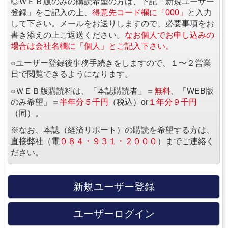
◎ＷＥＢ版のみの購読希望の方は、下記「新規ユーザー
登録」をご記入の上、
得意先コード欄に「000」
と入力
して下さい。メールをお送りしますので、必要事項をお
書き添えの上ご返送ください。
なお個人でお申し込みの
場合は会社名欄に「個人」とご記入下さい。
○ユーザー登録後事務手続きをしますので、１〜２営業
日で閲覧できるようになります。
○ＷＥＢ版購読料は、「本誌購読者」＝
無料
、「WEB版
のみ希望」＝
半年分５千円
（税込）or
１年分９千円
（同）。
※なお、本誌（経済リポート）の購読を希望する方は、
直接弊社（電
０８４・９３１・２０００
）までご連絡く
ださい。
新規ユーザー登録
ユーザーログイン