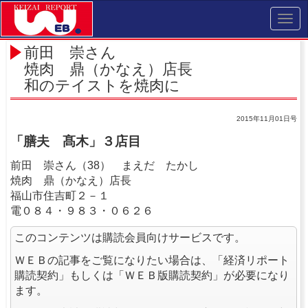
Toggl
navig
前田 崇さん
焼肉 鼎（かなえ）店長
和のテイストを焼肉に
2015年11月01日号
「膳夫 髙木」３店目
前田 崇さん（38） まえだ たかし
焼肉 鼎（かなえ）店長
福山市住吉町２－１
電０８４・９８３・０６２６
このコンテンツは購読会員向けサービスです。
ＷＥＢの記事をご覧になりたい場合は、「経済リポート
購読契約」もしくは「ＷＥＢ版購読契約」が必要になり
ます。