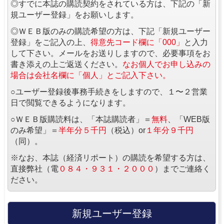
◎すでに本誌の購読契約をされている方は、下記の「新
規ユーザー登録」をお願いします。
◎ＷＥＢ版のみの購読希望の方は、下記「新規ユーザー
登録」をご記入の上、
得意先コード欄に「000」
と入力
して下さい。メールをお送りしますので、必要事項をお
書き添えの上ご返送ください。
なお個人でお申し込みの
場合は会社名欄に「個人」とご記入下さい。
○ユーザー登録後事務手続きをしますので、１〜２営業
日で閲覧できるようになります。
○ＷＥＢ版購読料は、「本誌購読者」＝
無料
、「WEB版
のみ希望」＝
半年分５千円
（税込）or
１年分９千円
（同）。
※なお、本誌（経済リポート）の購読を希望する方は、
直接弊社（電
０８４・９３１・２０００
）までご連絡く
ださい。
新規ユーザー登録