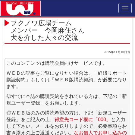
Toggl
navig
フクノワ広場チーム
メンバー 今岡麻住さん
犬を介した人々の交流
2015年11月10日号
このコンテンツは購読会員向けサービスです。
ＷＥＢの記事をご覧になりたい場合は、「経済リポート
購読契約」もしくは「ＷＥＢ版購読契約」が必要になり
ます。
◎すでに本誌の購読契約をされている方は、下記の「新
規ユーザー登録」をお願いします。
◎ＷＥＢ版のみの購読希望の方は、下記「新規ユーザー
登録」をご記入の上、
得意先コード欄に「000」
と入力
して下さい。メールをお送りしますので、必要事項をお
書き添えの上ご返送ください。
なお個人でお申し込みの