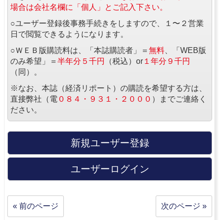
場合は会社名欄に「個人」とご記入下さい。
○ユーザー登録後事務手続きをしますので、１〜２営業
日で閲覧できるようになります。
○ＷＥＢ版購読料は、「本誌購読者」＝
無料
、「WEB版
のみ希望」＝
半年分５千円
（税込）or
１年分９千円
（同）。
※なお、本誌（経済リポート）の購読を希望する方は、
直接弊社（電
０８４・９３１・２０００
）までご連絡く
ださい。
新規ユーザー登録
ユーザーログイン
« 前のページ
次のページ »