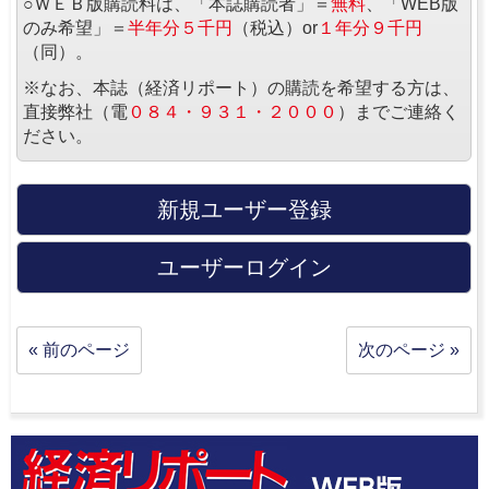
○ＷＥＢ版購読料は、「本誌購読者」＝
無料
、「WEB版
のみ希望」＝
半年分５千円
（税込）or
１年分９千円
（同）。
※なお、本誌（経済リポート）の購読を希望する方は、
直接弊社（電
０８４・９３１・２０００
）までご連絡く
ださい。
新規ユーザー登録
ユーザーログイン
« 前のページ
次のページ »