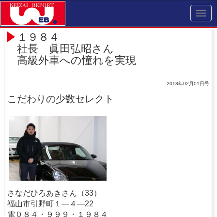
Toggl
navig
１９８４
社長 眞田弘昭さん
高級外車への憧れを実現
2018年02月01日号
こだわりの少数セレクト
さなだひろあきさん（33）
福山市引野町１―４―22
電０８４・９９９・１９８４