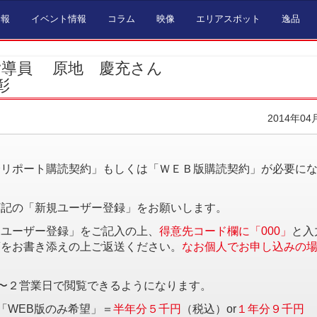
情報
イベント情報
コラム
映像
エリアスポット
逸品
指導員 原地 慶充さん
彰
2014年04
。
済リポート購読契約」もしくは「ＷＥＢ版購読契約」が必要に
下記の「新規ユーザー登録」をお願いします。
規ユーザー登録」をご記入の上、
得意先コード欄に「000」
と入
項をお書き添えの上ご返送ください。
なお個人でお申し込みの
〜２営業日で閲覧できるようになります。
「WEB版のみ希望」＝
半年分５千円
（税込）or
１年分９千円