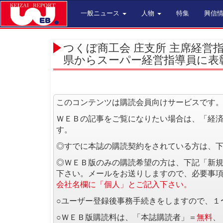
一般ニュース
人物
特集
興信
つくぼ商工会 庄支所 主席経営
県からスーパー経営指導員に表
このコンテンツは購読会員向けサービスです
ＷＥＢの記事をご覧になりたい場合は、「経
す。
◎すでに本誌の購読契約をされている方は、
◎ＷＥＢ版のみの購読希望の方は、下記「新
下さい。メールをお送りしますので、必要事
会社名欄に「個人」とご記入下さい。
○ユーザー登録後事務手続きをしますので、１
○ＷＥＢ版購読料は、「本誌購読者」＝
無料
、