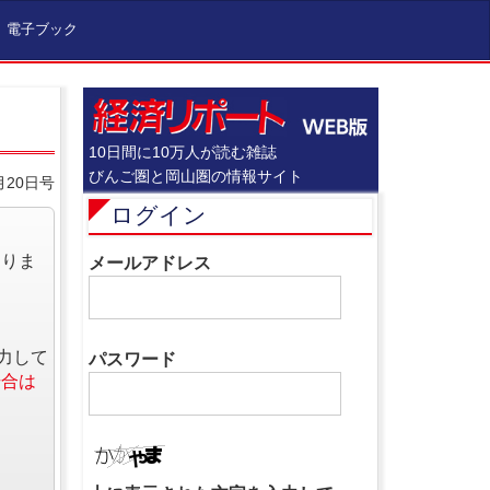
電子ブック
10日間に10万人が読む雑誌
びんご圏と岡山圏の情報サイト
月20日号
ログイン
なりま
メールアドレス
力して
パスワード
場合は