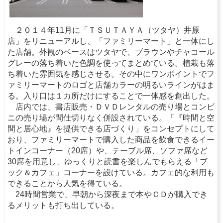
２０１４年11月に「ＴＳＵＴＡＹＡ（ツタヤ）井原
店」をリニューアルし、「ファミリーマート」と一体にし
た店舗。外観のベースはツタヤで、ブラウンやチャコール
グレーの落ち着いた色調を使ってまとめている。植栽も落
ち着いた雰囲気を感じさせる。その中にワンポイントでフ
ァミリーマートのロゴと店舗カラーの明るいラインがはま
る。入り口は１カ所だけにすることで一体感を創出した。
店内では、書店販売・ＤＶＤレンタルの売り場とコンビ
ニの売り場が間仕切りなく併設されている。「『時間と空
間と居心地』を提供できる店づくり」をコンセプトにして
おり、ファミリーマートで購入した商品を飲食できるイー
トインコーナー（20席）や、テーブル席、ソファ席など
30席を用意し、ゆっくりと読書を楽しんでもらえる「ブ
ック＆カフェ」コーナーを設けている。カフェ的な利用も
できることから人気を得ている。
24時間営業で、早朝から深夜まで本やＣＤが購入でき
るメリットも打ち出している。