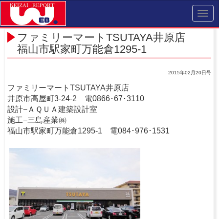
Toggl
navig
ファミリーマートTSUTAYA井原店
福山市駅家町万能倉1295-1
2015年02月20日号
ファミリーマートTSUTAYA井原店
井原市高屋町3-24-2 電0866･67･3110
設計−ＡＱＵＡ建築設計室
施工−三島産業㈱
福山市駅家町万能倉1295-1 電084･976･1531