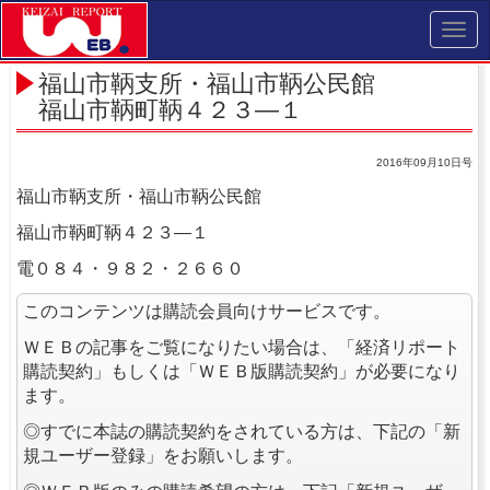
Toggl
navig
福山市鞆支所・福山市鞆公民館
福山市鞆町鞆４２３―１
2016年09月10日号
福山市鞆支所・福山市鞆公民館
福山市鞆町鞆４２３―１
電０８４・９８２・２６６０
このコンテンツは購読会員向けサービスです。
ＷＥＢの記事をご覧になりたい場合は、「経済リポート
購読契約」もしくは「ＷＥＢ版購読契約」が必要になり
ます。
◎すでに本誌の購読契約をされている方は、下記の「新
規ユーザー登録」をお願いします。