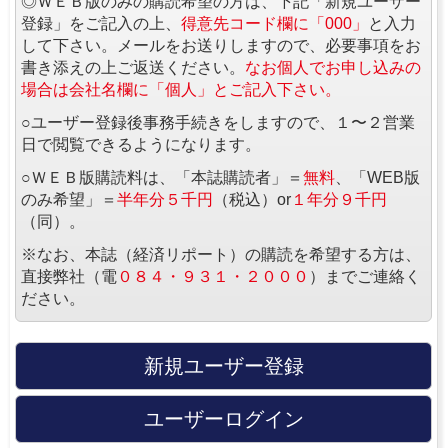
◎ＷＥＢ版のみの購読希望の方は、下記「新規ユーザー
登録」をご記入の上、
得意先コード欄に「000」
と入力
して下さい。メールをお送りしますので、必要事項をお
書き添えの上ご返送ください。
なお個人でお申し込みの
場合は会社名欄に「個人」とご記入下さい。
○ユーザー登録後事務手続きをしますので、１〜２営業
日で閲覧できるようになります。
○ＷＥＢ版購読料は、「本誌購読者」＝
無料
、「WEB版
のみ希望」＝
半年分５千円
（税込）or
１年分９千円
（同）。
※なお、本誌（経済リポート）の購読を希望する方は、
直接弊社（電
０８４・９３１・２０００
）までご連絡く
ださい。
新規ユーザー登録
ユーザーログイン