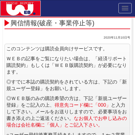
Toggl
navig
興信情報(破産・事業停止等)
2020年11月10日号
このコンテンツは購読会員向けサービスです。
ＷＥＢの記事をご覧になりたい場合は、「経済リポート
購読契約」もしくは「ＷＥＢ版購読契約」が必要になり
ます。
◎すでに本誌の購読契約をされている方は、下記の「新
規ユーザー登録」をお願いします。
◎ＷＥＢ版のみの購読希望の方は、下記「新規ユーザー
登録」をご記入の上、
得意先コード欄に「000」
と入力
して下さい。メールをお送りしますので、必要事項をお
書き添えの上ご返送ください。
なお個人でお申し込みの
場合は会社名欄に「個人」とご記入下さい。
○ユーザー登録後事務手続きをしますので、１〜２営業