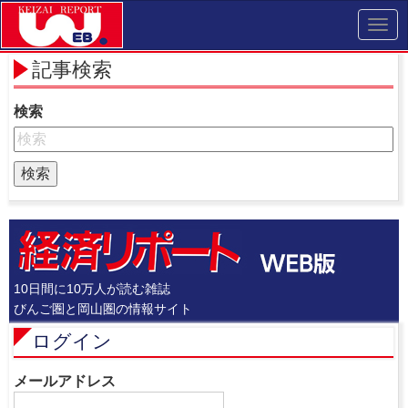
Toggl
navig
記事検索
検索
10日間に10万人が読む雑誌
びんご圏と岡山圏の情報サイト
ログイン
メールアドレス