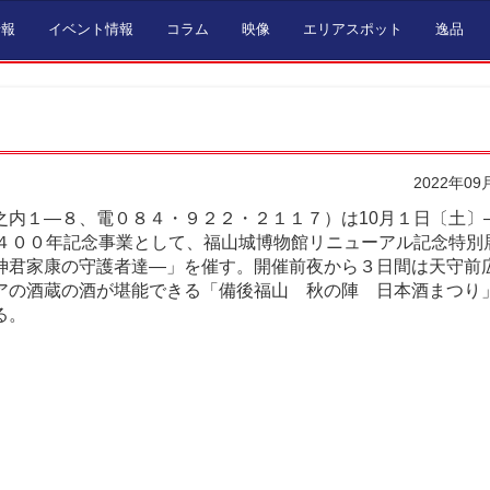
情報
イベント情報
コラム
映像
エリアスポット
逸品
2022年09
之内１―８、電０８４・９２２・２１１７）は10月１日〔土〕―
城４００年記念事業として、福山城博物館リニューアル記念特別
神君家康の守護者達―」を催す。開催前夜から３日間は天守前
アの酒蔵の酒が堪能できる「備後福山 秋の陣 日本酒まつり
る。