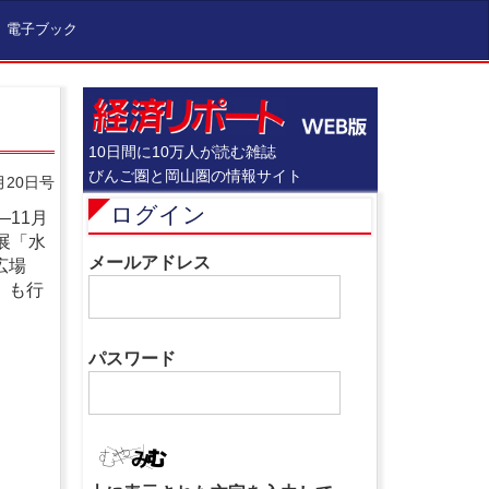
電子ブック
10日間に10万人が読む雑誌
びんご圏と岡山圏の情報サイト
月20日号
ログイン
11月
展「水
メールアドレス
広場
」も行
パスワード