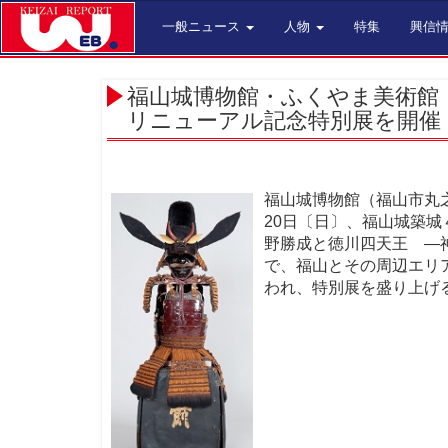
一般ニュース
人物
特集
興信
福山城博物館・ふくやま美術館
リニューアル記念特別展を開催
福山城博物館（福山市丸
20日〔日〕、福山城築
野勝成と徳川四天王 ―
で、福山とその周辺エリ
われ、特別展を盛り上げ