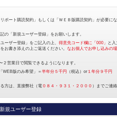
。
済リポート購読契約」もしくは「ＷＥＢ版購読契約」が必要に
下記の「新規ユーザー登録」をお願いします。
規ユーザー登録」をご記入の上、
得意先コード欄に「000」
と入
項をお書き添えの上ご返送ください。
なお個人でお申し込みの
〜２営業日で閲覧できるようになります。
「WEB版のみ希望」＝
半年分５千円
（税込）or
１年分９千円
する方は、直接弊社（電
０８４・９３１・２０００
）までご連
新規ユーザー登録