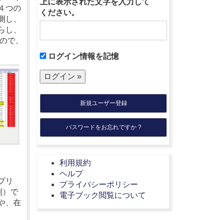
上に表示された文字を入力して
４つの
ください。
測し、
らし、
るので、
ログイン情報を記憶
新規ユーザー登録
パスワードをお忘れですか ?
利用規約
ヘルプ
プリ
プライバシーポリシー
別）で
電子ブック閲覧について
や、在