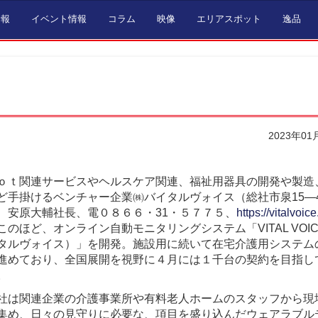
情報
イベント情報
コラム
映像
エリアスポット
逸品
2023年01
ｏｔ関連サービスやヘルスケア関連、福祉用器具の開発や製造
ど手掛けるベンチャー企業㈱バイタルヴォイス（総社市泉15―4
、安原大輔社長、電０８６６・31・５７７５、
https://vitalvoice
このほど、オンライン自動モニタリングシステム「VITAL VOI
タルヴォイス）」を開発。施設用に続いて在宅介護用システム
進めており、全国展開を視野に４月には１千台の契約を目指し
。
社は関連企業の介護事業所や有料老人ホームのスタッフから現
集め、日々の見守りに必要な、項目を盛り込んだウェアラブル