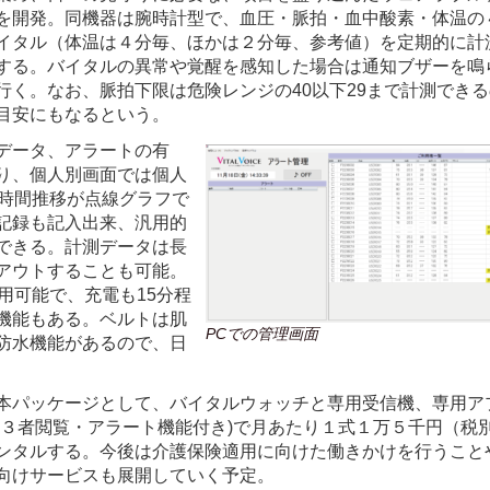
を開発。同機器は腕時計型で、血圧・脈拍・血中酸素・体温の
イタル（体温は４分毎、ほかは２分毎、参考値）を定期的に計
する。バイタルの異常や覚醒を感知した場合は通知ブザーを鳴
く。なお、脈拍下限は危険レンジの40以下29まで計測でき
目安にもなるという。
データ、アラートの有
り、個人別画面では個人
4時間推移が点線グラフで
記録も記入出来、汎用的
できる。計測データは長
アウトすることも可能。
用可能で、充電も15分程
機能もある。ベルトは肌
PCでの管理画面
防水機能があるので、日
本パッケージとして、バイタルウォッチと専用受信機、専用ア
第３者閲覧・アラート機能付き)で月あたり１式１万５千円（税
ンタルする。今後は介護保険適用に向けた働きかけを行うこと
向けサービスも展開していく予定。