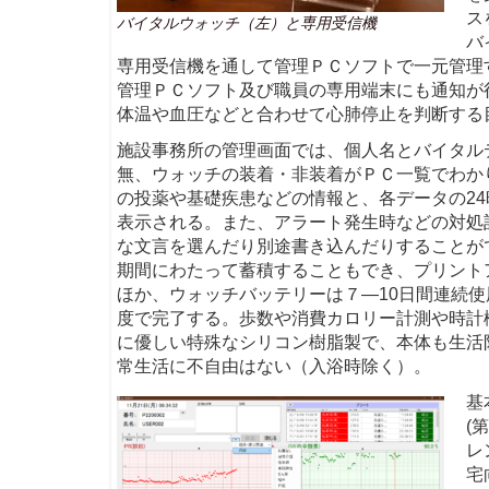
ス
バイタルウォッチ（左）と専用受信機
バ
専用受信機を通して管理ＰＣソフトで一元管理
管理ＰＣソフト及び職員の専用端末にも通知が行
体温や血圧などと合わせて心肺停止を判断する
施設事務所の管理画面では、個人名とバイタル
無、ウォッチの装着・非装着がＰＣ一覧でわか
の投薬や基礎疾患などの情報と、各データの2
表示される。また、アラート発生時などの対処
な文言を選んだり別途書き込んだりすることが
期間にわたって蓄積することもでき、プリント
ほか、ウォッチバッテリーは７―10日間連続使
度で完了する。歩数や消費カロリー計測や時計
に優しい特殊なシリコン樹脂製で、本体も生活
常生活に不自由はない（入浴時除く）。
基
(
レ
宅