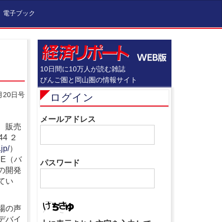
電子ブック
10日間に10万人が読む雑誌
びんご圏と岡山圏の情報サイト
月20日号
ログイン
メールアドレス
、販売
4 ２
.jp/
）
CE（バ
パスワード
の開発
てい
場の声
デバイ