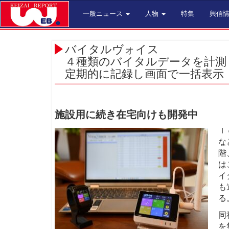
一般ニュース
人物
特集
興信
バイタルヴォイス
４種類のバイタルデータを計測
定期的に記録し画面で一括表示
施設用に続き在宅向けも開発中
Ｉ
な
階
は
イ
も
る
同
を