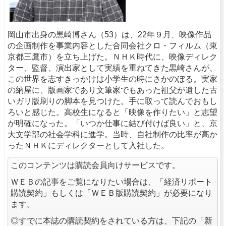
岡山市出身の黒崎博さん（53）は、22年９月、映像作品
の企画制作を事業内容とした合同会社クロ・フィルム（東
京都三鷹市）を立ち上げた。ＮＨＫ時代に、映像ディレク
ター、監督、演出家として実績を重ねてきた黒崎さんが、
この世界を志すきっかけは小学生の時にさかのぼる。実家
の納屋に、版画家であり文筆家でもあった祖父が遺した古
いガリ版刷りの脚本を見つけた。手に取って読んでおもし
ろいと感じた。高校生になると「映像を作りたい」と志望
が明確になった。「いつか仕事に結び付けば良い」と、京
大文学部の社会学科に進学。当時、自社制作の比率が高か
ったＮＨＫにディレクターとして入社した。
このコンテンツは購読会員向けサービスです。
ＷＥＢの記事をご覧になりたい場合は、「経済リポート
購読契約」もしくは「ＷＥＢ版購読契約」が必要になり
ます。
◎すでに本誌の購読契約をされている方は、下記の「新