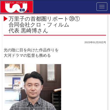
Toggl
navig
万里子の首都圏リポート㊴①
合同会社クロ・フィルム
代表 黒崎博さん
2023年01月20日号
光の陰に目を向けた作品作りを
大河ドラマの監督も務める