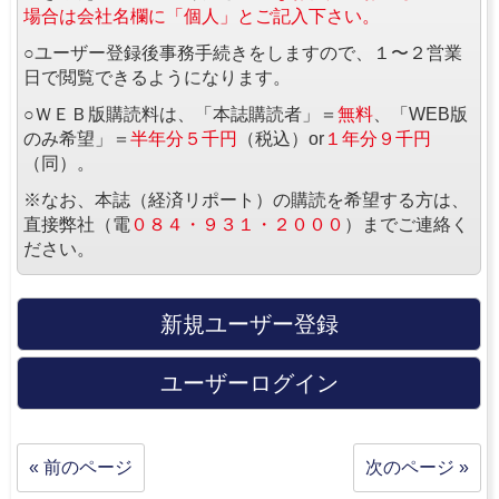
場合は会社名欄に「個人」とご記入下さい。
○ユーザー登録後事務手続きをしますので、１〜２営業
日で閲覧できるようになります。
○ＷＥＢ版購読料は、「本誌購読者」＝
無料
、「WEB版
のみ希望」＝
半年分５千円
（税込）or
１年分９千円
（同）。
※なお、本誌（経済リポート）の購読を希望する方は、
直接弊社（電
０８４・９３１・２０００
）までご連絡く
ださい。
新規ユーザー登録
ユーザーログイン
« 前のページ
次のページ »