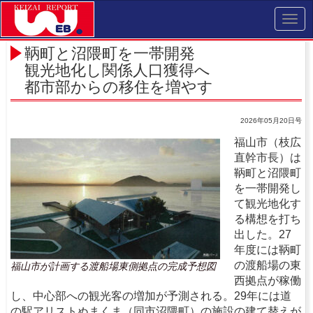
Toggl
navig
鞆町と沼隈町を一帯開発
観光地化し関係人口獲得へ
都市部からの移住を増やす
2026年05月20日号
福山市（枝広
直幹市長）は
鞆町と沼隈町
を一帯開発し
て観光地化す
る構想を打ち
出した。27
年度には鞆町
の渡船場の東
福山市が計画する渡船場東側拠点の完成予想図
西拠点が稼働
し、中心部への観光客の増加が予測される。29年には道
の駅アリストぬまくま（同市沼隈町）の施設の建て替えが