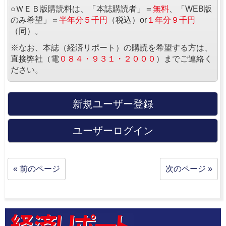
○ＷＥＢ版購読料は、「本誌購読者」＝
無料
、「WEB版
のみ希望」＝
半年分５千円
（税込）or
１年分９千円
（同）。
※なお、本誌（経済リポート）の購読を希望する方は、
直接弊社（電
０８４・９３１・２０００
）までご連絡く
ださい。
新規ユーザー登録
ユーザーログイン
« 前のページ
次のページ »