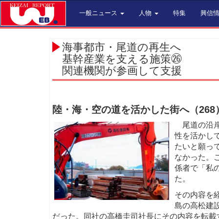
一般ニュース
人物
特集
興信
海事都市・尾道の再生へ
基幹産業を支える施策㉖
関連機関が参画して支援
陸・海・空の道を活かした街へ（268
尾道の沿岸
性を活かし
たいと願っ
なかった。
係者で「私
た。
その内容を
島の高松建
だった。同社の高橋圭司社長にその内容を転載