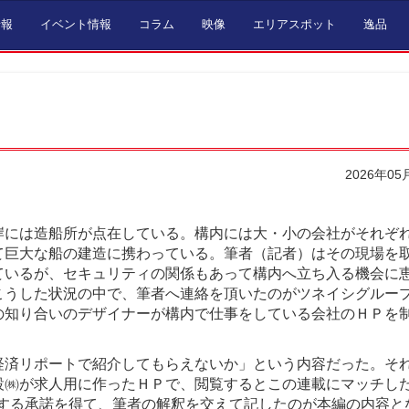
情報
イベント情報
コラム
映像
エリアスポット
逸品
2026年05
）
には造船所が点在している。構内には大・小の会社がそれぞ
て巨大な船の建造に携わっている。筆者（記者）はその現場を
ているが、セキュリティの関係もあって構内へ立ち入る機会に
こうした状況の中で、筆者へ連絡を頂いたのがツネイシグルー
の知り合いのデザイナーが構内で仕事をしている会社のＨＰを
経済リポートで紹介してもらえないか」という内容だった。そ
設㈱が求人用に作ったＨＰで、閲覧するとこの連載にマッチし
する承諾を得て、筆者の解釈を交えて記したのが本編の内容と