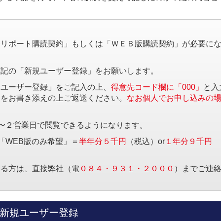
。
済リポート購読契約」もしくは「ＷＥＢ版購読契約」が必要に
下記の「新規ユーザー登録」をお願いします。
規ユーザー登録」をご記入の上、
得意先コード欄に「000」
と入
項をお書き添えの上ご返送ください。
なお個人でお申し込みの
〜２営業日で閲覧できるようになります。
「WEB版のみ希望」＝
半年分５千円
（税込）or
１年分９千円
する方は、直接弊社（電
０８４・９３１・２０００
）までご連
新規ユーザー登録