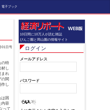
電子ブック
10日間に10万人が読む雑誌
びんご圏と岡山圏の情報サイト
月01日号
ログイン
メールアドレス
れの特
取材し
恵まれ
プの関
パスワード
制作し
れは因
た内容
なって