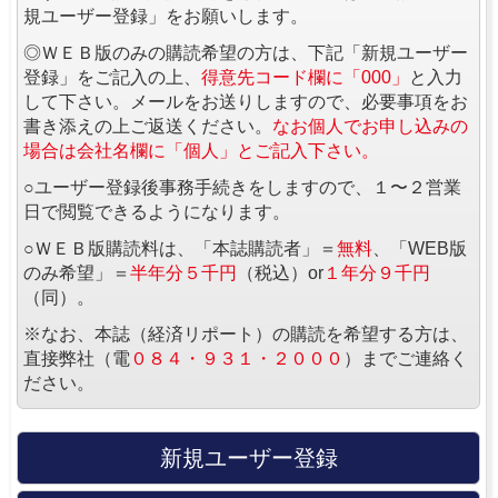
規ユーザー登録」をお願いします。
◎ＷＥＢ版のみの購読希望の方は、下記「新規ユーザー
登録」をご記入の上、
得意先コード欄に「000」
と入力
して下さい。メールをお送りしますので、必要事項をお
書き添えの上ご返送ください。
なお個人でお申し込みの
場合は会社名欄に「個人」とご記入下さい。
○ユーザー登録後事務手続きをしますので、１〜２営業
日で閲覧できるようになります。
○ＷＥＢ版購読料は、「本誌購読者」＝
無料
、「WEB版
のみ希望」＝
半年分５千円
（税込）or
１年分９千円
（同）。
※なお、本誌（経済リポート）の購読を希望する方は、
直接弊社（電
０８４・９３１・２０００
）までご連絡く
ださい。
新規ユーザー登録