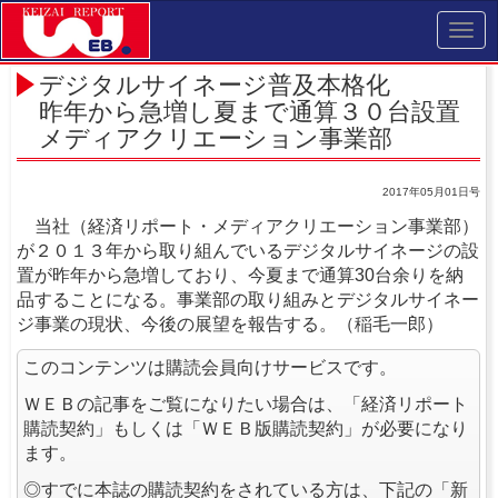
Toggl
navig
デジタルサイネージ普及本格化
昨年から急増し夏まで通算３０台設置
メディアクリエーション事業部
2017年05月01日号
当社（経済リポート・メディアクリエーション事業部）
が２０１３年から取り組んでいるデジタルサイネージの設
置が昨年から急増しており、今夏まで通算30台余りを納
品することになる。事業部の取り組みとデジタルサイネー
ジ事業の現状、今後の展望を報告する。（稲毛一郎）
このコンテンツは購読会員向けサービスです。
ＷＥＢの記事をご覧になりたい場合は、「経済リポート
購読契約」もしくは「ＷＥＢ版購読契約」が必要になり
ます。
◎すでに本誌の購読契約をされている方は、下記の「新