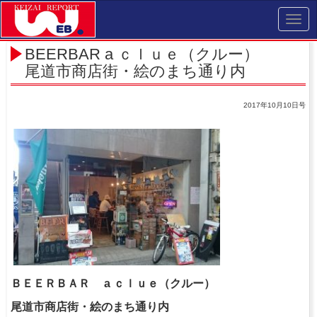
Toggl
navig
BEERBAR a ｃｌｕｅ（クルー）
尾道市商店街・絵のまち通り内
2017年10月10日号
ＢＥＥＲＢＡＲ a ｃｌｕｅ（クルー）
尾道市商店街・絵のまち通り内