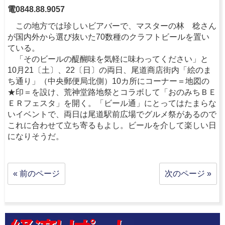
電0848.88.9057
この地方では珍しいビアバーで、マスターの林 稔さん
が国内外から選び抜いた70数種のクラフトビールを置い
ている。
「そのビールの醍醐味を気軽に味わってください」と
10月21〔土〕、22〔日〕の両日、尾道商店街内「絵のま
ち通り」（中央郵便局北側）10カ所にコーナー＝地図の
★印＝を設け、荒神堂路地祭とコラボして「おのみちＢＥ
ＥＲフェスタ」を開く。「ビール通」にとってはたまらな
いイベントで、両日は尾道駅前広場でグルメ祭があるので
これに合わせて立ち寄るもよし。ビールを介して楽しい日
になりそうだ。
« 前のページ
次のページ »