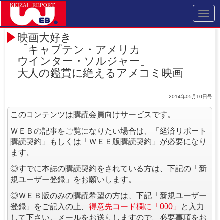
Toggl
navig
映画大好き
「キャプテン・アメリカ
ウインター・ソルジャー」
大人の鑑賞に絶えるアメコミ映画
2014年05月10日号
このコンテンツは購読会員向けサービスです。
ＷＥＢの記事をご覧になりたい場合は、「経済リポート
購読契約」もしくは「ＷＥＢ版購読契約」が必要になり
ます。
◎すでに本誌の購読契約をされている方は、下記の「新
規ユーザー登録」をお願いします。
◎ＷＥＢ版のみの購読希望の方は、下記「新規ユーザー
登録」をご記入の上、
得意先コード欄に「000」
と入力
して下さい。メールをお送りしますので、必要事項をお