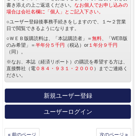
書き添えの上ご返送ください。
なお個人でお申し込みの
場合は会社名欄に「個人」とご記入下さい。
○ユーザー登録後事務手続きをしますので、１〜２営業
日で閲覧できるようになります。
○ＷＥＢ版購読料は、「本誌購読者」＝
無料
、「WEB版
のみ希望」＝
半年分５千円
（税込）or
１年分９千円
（同）。
※なお、本誌（経済リポート）の購読を希望する方は、
直接弊社（電
０８４・９３１・２０００
）までご連絡く
ださい。
新規ユーザー登録
ユーザーログイン
« 前のページ
次のページ »