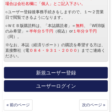
場合は会社名欄に「個人」とご記入下さい。
○ユーザー登録後事務手続きをしますので、１〜２営業
日で閲覧できるようになります。
○ＷＥＢ版購読料は、「本誌購読者」＝
無料
、「WEB版
のみ希望」＝
半年分５千円
（税込）or
１年分９千円
（同）。
※なお、本誌（経済リポート）の購読を希望する方は、
直接弊社（電
０８４・９３１・２０００
）までご連絡く
ださい。
新規ユーザー登録
ユーザーログイン
« 前のページ
次のページ »