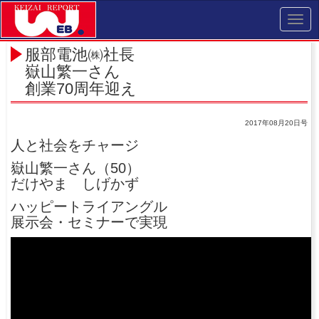
Toggl
navig
服部電池㈱社長
嶽山繁一さん
創業70周年迎え
2017年08月20日号
人と社会をチャージ
嶽山繁一さん（50）
だけやま しげかず
ハッピートライアングル
展示会・セミナーで実現