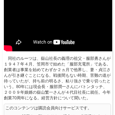
同社のルーツは、嶽山社長の義理の祖父・服部勇さんが
１９４７年４月、笠岡市で始めた「服部充電所」である。
創業者は事業を始めてわずか２ヵ月で他界し、妻・貞江さ
んが引き継ぐことになる。戦後間もない時期、苦難の道が
待っていたが、持ち前の明るさ、粘り強さで乗り切ったと
いう。80年には現会長・服部潤一さんにバトンタッチ、
２００９年娘婿の嶽山繁一さんが４代目社長に就任。今年
創業70周年になる。経営方針について聞いた。
このコンテンツは購読会員向けサービスです。