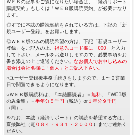
ＷＥＢの記事をご覧になりたい場合は、「経済リポート
購読契約」もしくは「ＷＥＢ版購読契約」が必要になり
ます。
◎すでに本誌の購読契約をされている方は、下記の「新
規ユーザー登録」をお願いします。
◎ＷＥＢ版のみの購読希望の方は、下記「新規ユーザー
登録」をご記入の上、
得意先コード欄に「000」
と入力
して下さい。メールをお送りしますので、必要事項をお
書き添えの上ご返送ください。
なお個人でお申し込みの
場合は会社名欄に「個人」とご記入下さい。
○ユーザー登録後事務手続きをしますので、１〜２営業
日で閲覧できるようになります。
○ＷＥＢ版購読料は、「本誌購読者」＝
無料
、「WEB版
のみ希望」＝
半年分５千円
（税込）or
１年分９千円
（同）。
※なお、本誌（経済リポート）の購読を希望する方は、
直接弊社（電
０８４・９３１・２０００
）までご連絡く
ださい。