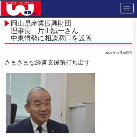
Toggl
navig
岡山県産業振興財団
理事長 片山誠一さん
中東情勢に相談窓口を設置
2026年05月20日号
さまざまな経営支援策打ち出す