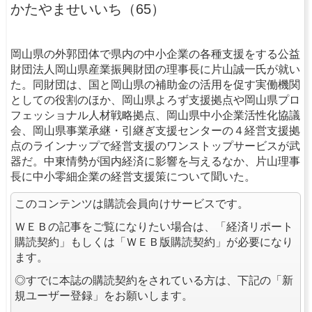
かたやませいいち（65）
岡山県の外郭団体で県内の中小企業の各種支援をする公益
財団法人岡山県産業振興財団の理事長に片山誠一氏が就い
た。同財団は、国と岡山県の補助金の活用を促す実働機関
としての役割のほか、岡山県よろず支援拠点や岡山県プロ
フェッショナル人材戦略拠点、岡山県中小企業活性化協議
会、岡山県事業承継・引継ぎ支援センターの４経営支援拠
点のラインナップで経営支援のワンストップサービスが武
器だ。中東情勢が国内経済に影響を与えるなか、片山理事
長に中小零細企業の経営支援策について聞いた。
このコンテンツは購読会員向けサービスです。
ＷＥＢの記事をご覧になりたい場合は、「経済リポート
購読契約」もしくは「ＷＥＢ版購読契約」が必要になり
ます。
◎すでに本誌の購読契約をされている方は、下記の「新
規ユーザー登録」をお願いします。