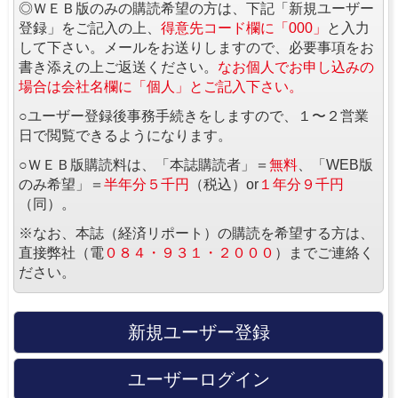
◎ＷＥＢ版のみの購読希望の方は、下記「新規ユーザー
登録」をご記入の上、
得意先コード欄に「000」
と入力
して下さい。メールをお送りしますので、必要事項をお
書き添えの上ご返送ください。
なお個人でお申し込みの
場合は会社名欄に「個人」とご記入下さい。
○ユーザー登録後事務手続きをしますので、１〜２営業
日で閲覧できるようになります。
○ＷＥＢ版購読料は、「本誌購読者」＝
無料
、「WEB版
のみ希望」＝
半年分５千円
（税込）or
１年分９千円
（同）。
※なお、本誌（経済リポート）の購読を希望する方は、
直接弊社（電
０８４・９３１・２０００
）までご連絡く
ださい。
新規ユーザー登録
ユーザーログイン