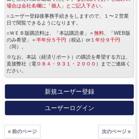
場合は会社名欄に「個人」とご記入下さい。
○ユーザー登録後事務手続きをしますので、１〜２営業
日で閲覧できるようになります。
○ＷＥＢ版購読料は、「本誌購読者」＝
無料
、「WEB版
のみ希望」＝
半年分５千円
（税込）or
１年分９千円
（同）。
※なお、本誌（経済リポート）の購読を希望する方は、
直接弊社（電
０８４・９３１・２０００
）までご連絡く
ださい。
新規ユーザー登録
ユーザーログイン
« 前のページ
次のページ »