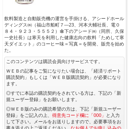
飲料製造と自動販売機の運営を手掛ける、アシードホール
ディングス㈱（福山市船町７―23、河本大輔社長、電０
８４・９２３・５５５２）傘下のアシード㈱（同所、久保
一史社長）は寒天を利用した健康志向の飲料「ためして寒
天ダイエット」のコーヒー味＝写真＝を開発、販売を始め
た。
このコンテンツは購読会員向けサービスです。
ＷＥＢの記事をご覧になりたい場合は、「経済リポート
購読契約」もしくは「ＷＥＢ版購読契約」が必要になり
ます。
◎すでに本誌の購読契約をされている方は、下記の「新
規ユーザー登録」をお願いします。
◎ＷＥＢ版のみの購読希望の方は、下記「新規ユーザー
登録」をご記入の上、
得意先コード欄に「000」
と入力
して下さい。メールをお送りしますので、必要事項をお
書き添えの上ご返送ください。
なお個人でお申し込みの