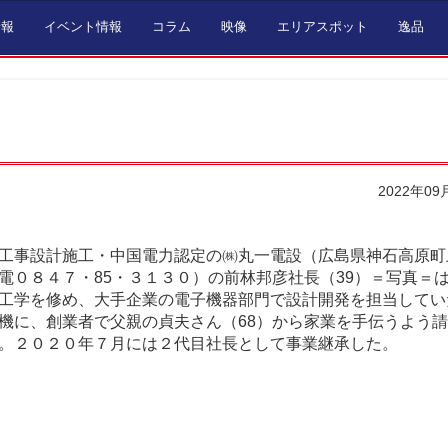
情報
イベント情報
コラム
映像
エリアスポット
逸品
2022年09
工事設計施工・中国電力認定の㈱丸一電設（広島県神石高原町
電０８４７・85・３１３０）の前林邦彦社長（39）＝写真＝
工学を修め、大手企業の電子機器部門で設計開発を担当してい
機に、創業者で父親の貞夫さん（68）から家業を手伝うよう
。２０２０年７月には２代目社長として事業継承した。