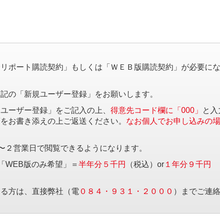
。
済リポート購読契約」もしくは「ＷＥＢ版購読契約」が必要に
下記の「新規ユーザー登録」をお願いします。
規ユーザー登録」をご記入の上、
得意先コード欄に「000」
と入
項をお書き添えの上ご返送ください。
なお個人でお申し込みの
〜２営業日で閲覧できるようになります。
「WEB版のみ希望」＝
半年分５千円
（税込）or
１年分９千円
する方は、直接弊社（電
０８４・９３１・２０００
）までご連