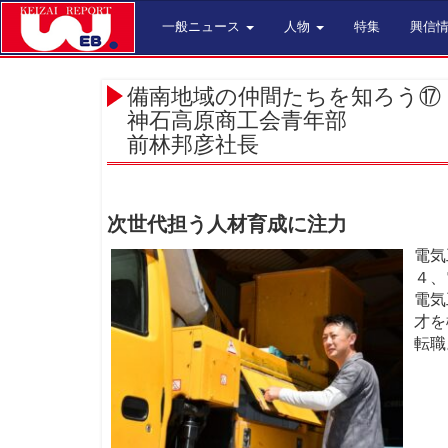
一般ニュース
人物
特集
興信
備南地域の仲間たちを知ろう⑰
神石高原商工会青年部
前林邦彦社長
次世代担う人材育成に注力
電気
４、
電気
才を
転職