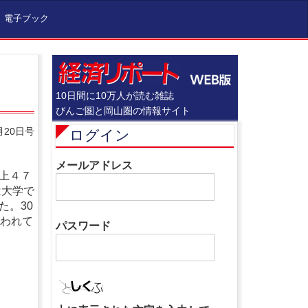
電子ブック
10日間に10万人が読む雑誌
びんご圏と岡山圏の情報サイト
月20日号
ログイン
メールアドレス
上４７
は大学で
た。30
請われて
パスワード