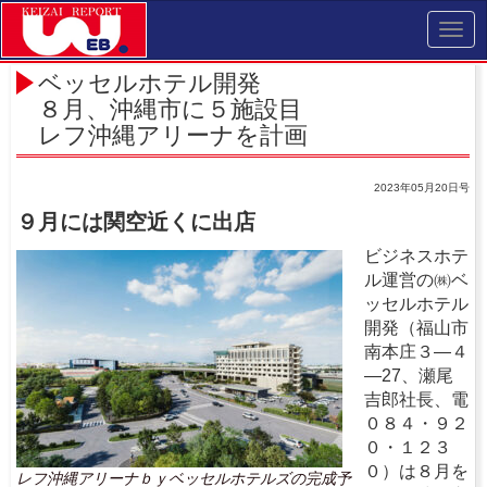
Toggl
navig
ベッセルホテル開発
８月、沖縄市に５施設目
レフ沖縄アリーナを計画
2023年05月20日号
９月には関空近くに出店
ビジネスホテ
ル運営の㈱ベ
ッセルホテル
開発（福山市
南本庄３―４
―27、瀬尾
吉郎社長、電
０８４・９２
０・１２３
０）は８月を
レフ沖縄アリーナｂｙベッセルホテルズの完成予