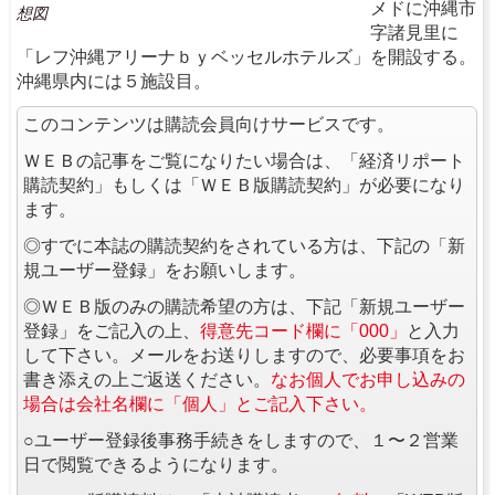
メドに沖縄市
想図
字諸見里に
「レフ沖縄アリーナｂｙベッセルホテルズ」を開設する。
沖縄県内には５施設目。
このコンテンツは購読会員向けサービスです。
ＷＥＢの記事をご覧になりたい場合は、「経済リポート
購読契約」もしくは「ＷＥＢ版購読契約」が必要になり
ます。
◎すでに本誌の購読契約をされている方は、下記の「新
規ユーザー登録」をお願いします。
◎ＷＥＢ版のみの購読希望の方は、下記「新規ユーザー
登録」をご記入の上、
得意先コード欄に「000」
と入力
して下さい。メールをお送りしますので、必要事項をお
書き添えの上ご返送ください。
なお個人でお申し込みの
場合は会社名欄に「個人」とご記入下さい。
○ユーザー登録後事務手続きをしますので、１〜２営業
日で閲覧できるようになります。