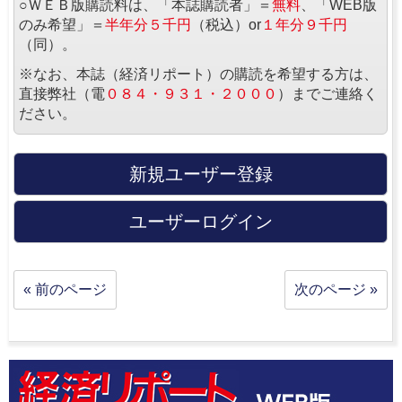
○ＷＥＢ版購読料は、「本誌購読者」＝
無料
、「WEB版
のみ希望」＝
半年分５千円
（税込）or
１年分９千円
（同）。
※なお、本誌（経済リポート）の購読を希望する方は、
直接弊社（電
０８４・９３１・２０００
）までご連絡く
ださい。
新規ユーザー登録
ユーザーログイン
« 前のページ
次のページ »