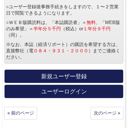
○ユーザー登録後事務手続きをしますので、１〜２営業
日で閲覧できるようになります。
○ＷＥＢ版購読料は、「本誌購読者」＝
無料
、「WEB版
のみ希望」＝
半年分５千円
（税込）or
１年分９千円
（同）。
※なお、本誌（経済リポート）の購読を希望する方は、
直接弊社（電
０８４・９３１・２０００
）までご連絡く
ださい。
新規ユーザー登録
ユーザーログイン
« 前のページ
次のページ »