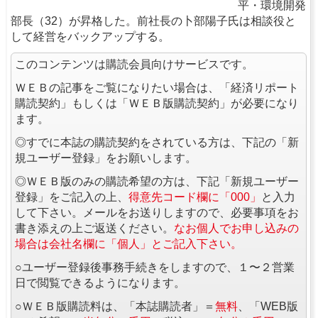
平・環境開発
部長（32）が昇格した。前社長の卜部陽子氏は相談役と
して経営をバックアップする。
このコンテンツは購読会員向けサービスです。
ＷＥＢの記事をご覧になりたい場合は、「経済リポート
購読契約」もしくは「ＷＥＢ版購読契約」が必要になり
ます。
◎すでに本誌の購読契約をされている方は、下記の「新
規ユーザー登録」をお願いします。
◎ＷＥＢ版のみの購読希望の方は、下記「新規ユーザー
登録」をご記入の上、
得意先コード欄に「000」
と入力
して下さい。メールをお送りしますので、必要事項をお
書き添えの上ご返送ください。
なお個人でお申し込みの
場合は会社名欄に「個人」とご記入下さい。
○ユーザー登録後事務手続きをしますので、１〜２営業
日で閲覧できるようになります。
○ＷＥＢ版購読料は、「本誌購読者」＝
無料
、「WEB版