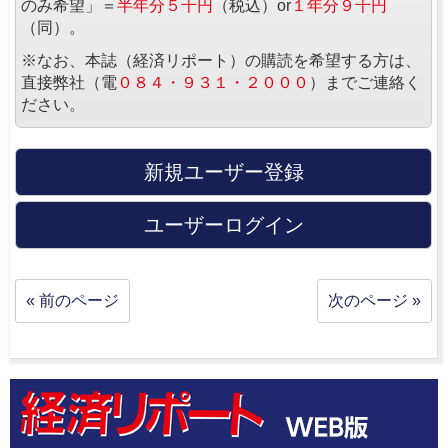
のみ希望」＝
半年分５千円
（税込）or
１年分９千円
（同）。
※なお、本誌（経済リポート）の購読を希望する方は、
直接弊社（電
０８４・９３１・２０００
）までご連絡く
ださい。
新規ユーザー登録
ユーザーログイン
« 前のページ
次のページ »