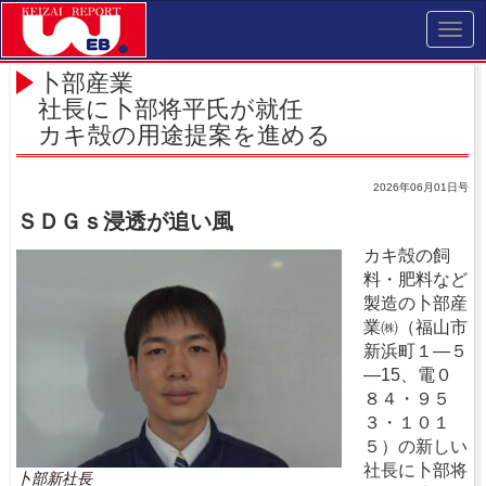
Toggl
navig
卜部産業
社長に卜部将平氏が就任
カキ殻の用途提案を進める
2026年06月01日号
ＳＤＧｓ浸透が追い風
カキ殻の飼
料・肥料など
製造の卜部産
業㈱（福山市
新浜町１―５
―15、電０
８４・９５
３・１０１
５）の新しい
社長に卜部将
卜部新社長