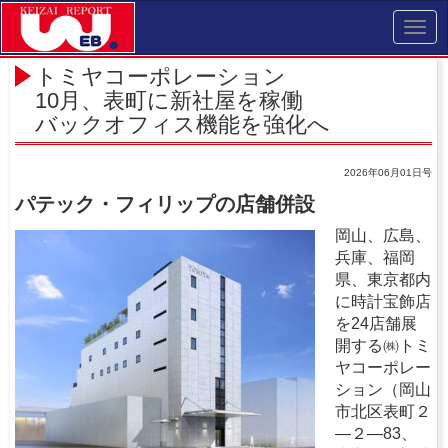
Toggl
navig
トミヤコーポレーション
10月、表町に新社屋を稼働
バックオフィス機能を強化へ
2026年06月01日号
パテック・フィリップの店舗併設
岡山、広島、
兵庫、福岡
県、東京都内
に時計宝飾店
を24店舗展
開する㈱トミ
ヤコーポレー
ション（岡山
市北区表町２
―２―83、