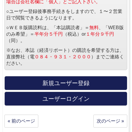
場合は会社名欄に「個人」とご記入下さい。
○ユーザー登録後事務手続きをしますので、１〜２営業
日で閲覧できるようになります。
○ＷＥＢ版購読料は、「本誌購読者」＝
無料
、「WEB版
のみ希望」＝
半年分５千円
（税込）or
１年分９千円
（同）。
※なお、本誌（経済リポート）の購読を希望する方は、
直接弊社（電
０８４・９３１・２０００
）までご連絡く
ださい。
新規ユーザー登録
ユーザーログイン
« 前のページ
次のページ »