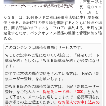
古市聖一郎社
トミヤコーポレーションの新社屋の完成予想図
長、電０１２
０・16・１
０３８）は、10月をメドに岡山表町商店街に本社屋を稼
働させる。高級時計の売り場を併設するとともに経理や総
務、商品管理のオフィスを１フロアに集約する。出店を加
速化するなか、バックオフィス機能の整備で管理体制を強
める。
このコンテンツは購読会員向けサービスです。
ＷＥＢの記事をご覧になりたい場合は、「経済リポート
購読契約」もしくは「ＷＥＢ版購読契約」が必要になり
ます。
◎すでに本誌の購読契約をされている方は、下記の「新
規ユーザー登録」をお願いします。
◎ＷＥＢ版のみの購読希望の方は、下記「新規ユーザー
登録」をご記入の上、
得意先コード欄に「000」
と入力
して下さい。メールをお送りしますので、必要事項をお
書き添えの上ご返送ください。
なお個人でお申し込みの