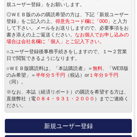
規ユーザー登録」をお願いします。
◎ＷＥＢ版のみの購読希望の方は、下記「新規ユーザー
登録」をご記入の上、
得意先コード欄に「000」
と入力
して下さい。メールをお送りしますので、必要事項をお
書き添えの上ご返送ください。
なお個人でお申し込みの
場合は会社名欄に「個人」とご記入下さい。
○ユーザー登録後事務手続きをしますので、１〜２営業
日で閲覧できるようになります。
○ＷＥＢ版購読料は、「本誌購読者」＝
無料
、「WEB版
のみ希望」＝
半年分５千円
（税込）or
１年分９千円
（同）。
※なお、本誌（経済リポート）の購読を希望する方は、
直接弊社（電
０８４・９３１・２０００
）までご連絡く
ださい。
新規ユーザー登録