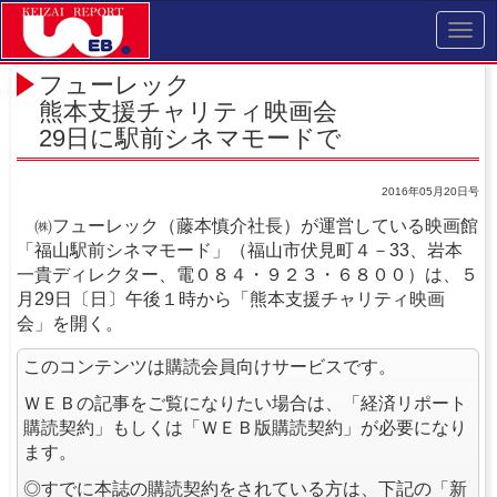
Toggl
navig
フューレック
熊本支援チャリティ映画会
29日に駅前シネマモードで
2016年05月20日号
㈱フューレック（藤本慎介社長）が運営している映画館
「福山駅前シネマモード」（福山市伏見町４－33、岩本
一貴ディレクター、電０８４・９２３・６８００）は、５
月29日〔日〕午後１時から「熊本支援チャリティ映画
会」を開く。
このコンテンツは購読会員向けサービスです。
ＷＥＢの記事をご覧になりたい場合は、「経済リポート
購読契約」もしくは「ＷＥＢ版購読契約」が必要になり
ます。
◎すでに本誌の購読契約をされている方は、下記の「新