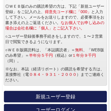
◎ＷＥＢ版のみの購読希望の方は、下記「新規ユーザー
登録」をご記入の上、
得意先コード欄に「000」
と入力
して下さい。メールをお送りしますので、必要事項をお
書き添えの上ご返送ください。
なお個人でお申し込みの
場合は会社名欄に「個人」とご記入下さい。
○ユーザー登録後事務手続きをしますので、１〜２営業
日で閲覧できるようになります。
○ＷＥＢ版購読料は、「本誌購読者」＝
無料
、「WEB版
のみ希望」＝
半年分５千円
（税込）or
１年分９千円
（同）。
※なお、本誌（経済リポート）の購読を希望する方は、
直接弊社（電
０８４・９３１・２０００
）までご連絡く
ださい。
新規ユーザー登録
ユーザーログイン