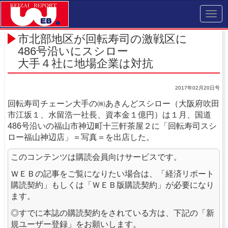
Toggl
navig
市北部地区が回転寿司の激戦区に
486号沿いにスシロー
大手４社に地場企業は対抗
2017年02月20日号
回転寿司チェーン大手の㈱あきんどスシロー（大阪府吹田
市江坂１、水留浩一社長、資本金１億円）は１月、国道
486号沿いの福山市神辺町十三軒茶屋２に「回転寿司スシ
ロー福山神辺店」＝写真＝を出店した。
このコンテンツは購読会員向けサービスです。
ＷＥＢの記事をご覧になりたい場合は、「経済リポート
購読契約」もしくは「ＷＥＢ版購読契約」が必要になり
ます。
◎すでに本誌の購読契約をされている方は、下記の「新
規ユーザー登録」をお願いします。