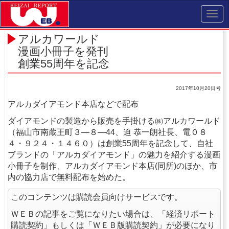
Toggl
navig
アルカワールド
漫画小冊子を発刊
創業55周年を記念
2017年10月20日号
アルカダイアモンド本店などで配布
ダイアモンドの製造から販売を手掛ける㈱アルカワールド
（福山市南蔵王町３―８―44、迫 恭一朗社長、電０８
４・９２４・１４６０）は創業55周年を記念して、自社
ブランドの「アルカダイアモンド」の魅力を紹介する漫画
小冊子を制作、アルカダイアモンド本店(同所)のほか、市
内の協力店で無料配布を始めた。
このコンテンツは購読会員向けサービスです。
ＷＥＢの記事をご覧になりたい場合は、「経済リポート
購読契約」もしくは「ＷＥＢ版購読契約」が必要になり