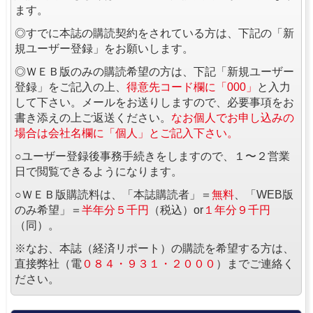
ます。
◎すでに本誌の購読契約をされている方は、下記の「新
規ユーザー登録」をお願いします。
◎ＷＥＢ版のみの購読希望の方は、下記「新規ユーザー
登録」をご記入の上、
得意先コード欄に「000」
と入力
して下さい。メールをお送りしますので、必要事項をお
書き添えの上ご返送ください。
なお個人でお申し込みの
場合は会社名欄に「個人」とご記入下さい。
○ユーザー登録後事務手続きをしますので、１〜２営業
日で閲覧できるようになります。
○ＷＥＢ版購読料は、「本誌購読者」＝
無料
、「WEB版
のみ希望」＝
半年分５千円
（税込）or
１年分９千円
（同）。
※なお、本誌（経済リポート）の購読を希望する方は、
直接弊社（電
０８４・９３１・２０００
）までご連絡く
ださい。